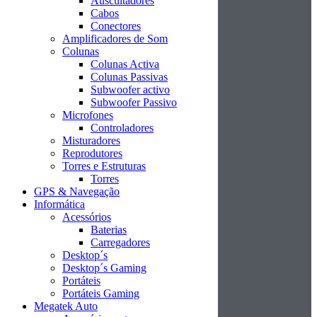
Auscultadores
Cabos
Conectores
Amplificadores de Som
Colunas
Colunas Activa
Colunas Passivas
Subwoofer activo
Subwoofer Passivo
Microfones
Controladores
Misturadores
Reprodutores
Torres e Estruturas
Torres
GPS & Navegação
Informática
Acessórios
Baterias
Carregadores
Desktop´s
Desktop´s Gaming
Portáteis
Portáteis Gaming
Megatek Auto