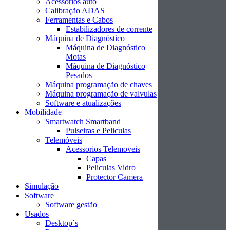
Acessórios auto
Calibração ADAS
Ferramentas e Cabos
Estabilizadores de corrente
Máquina de Diagnóstico
Máquina de Diagnóstico
Motas
Máquina de Diagnóstico
Pesados
Máquina programação de chaves
Máquina programação de valvulas
Software e atualizações
Mobilidade
Smartwatch Smartband
Pulseiras e Peliculas
Telemóveis
Acessorios Telemoveis
Capas
Peliculas Vidro
Protector Camera
Simulação
Software
Software gestão
Usados
Desktop´s