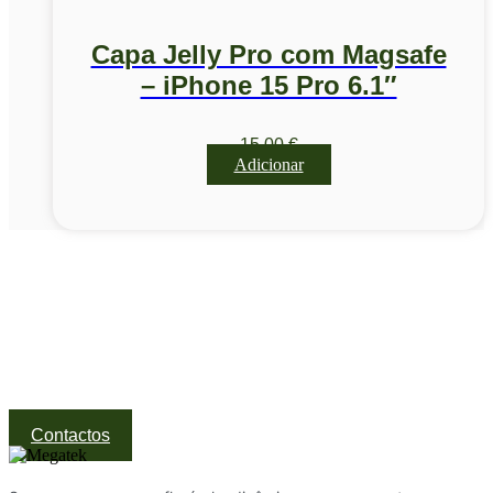
Capa Jelly Pro com Magsafe
– iPhone 15 Pro 6.1″
15,00
€
Adicionar
Visite a nossa Loja
Na MegaTek encontras tecnologia, ferramentas e soluções
profissionais ao melhor preço.
Ponte de Lima | Atendimento técnico especializado
Contactos