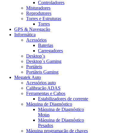
Controladores
Misturadores
Reprodutores
Torres e Estruturas
Torres
GPS & Navegação
Informática
Acessórios
Baterias
Carregadores
Desktop´s
Desktop´s Gaming
Portáteis
Portáteis Gaming
Megatek Auto
Acessórios auto
Calibração ADAS
Ferramentas e Cabos
Estabilizadores de corrente
Máquina de Diagnóstico
Máquina de Diagnóstico
Motas
Máquina de Diagnóstico
Pesados
Máquina programação de chaves