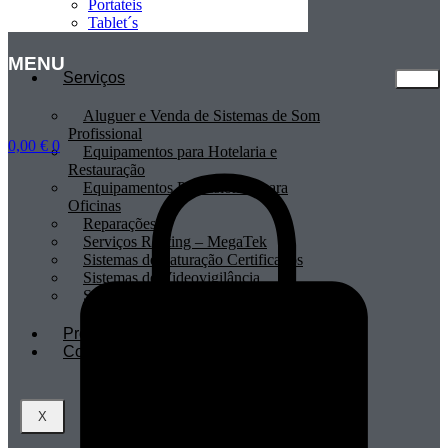
Portateis
Tablet´s
MENU
Serviços
Aluguer e Venda de Sistemas de Som
Profissional
0,00
€
0
Equipamentos para Hotelaria e
Restauração
Equipamentos Profissionais para
Oficinas
Reparações
Serviços Renting – MegaTek
Sistemas de Faturação Certificados
Sistemas de Videovigilância
Sistemas POS
Profissionais
Contactos
X