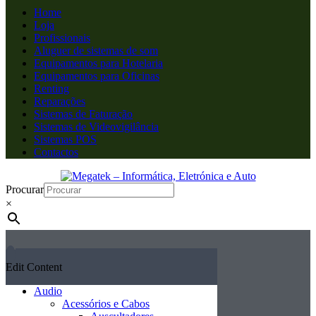
Home
Loja
Profissionais
Aluguer de sistemas de som
Equipamentos para Hotelaria
Equipamentos para Oficinas
Renting
Reparações
Sistemas de Faturação
Sistemas de Videovigilância
Sistemas POS
Contactos
Procurar
×
Edit Content
Audio
Acessórios e Cabos