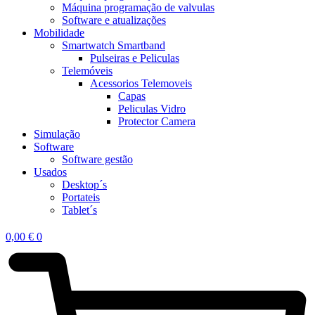
Máquina programação de valvulas
Software e atualizações
Mobilidade
Smartwatch Smartband
Pulseiras e Peliculas
Telemóveis
Acessorios Telemoveis
Capas
Peliculas Vidro
Protector Camera
Simulação
Software
Software gestão
Usados
Desktop´s
Portateis
Tablet´s
0,00
€
0