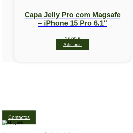
Capa Jelly Pro com Magsafe
– iPhone 15 Pro 6.1″
15,00
€
Adicionar
Visite a nossa Loja
Na MegaTek encontras tecnologia, ferramentas e soluções
profissionais ao melhor preço.
Ponte de Lima | Atendimento técnico especializado
Contactos