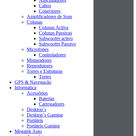
Auscultadores
Cabos
Conectores
Amplificadores de Som
Colunas
Colunas Activa
Colunas Passivas
Subwoofer activo
Subwoofer Passivo
Microfones
Controladores
Misturadores
Reprodutores
Torres e Estruturas
Torres
GPS & Navegação
Informática
Acessórios
Baterias
Carregadores
Desktop´s
Desktop´s Gaming
Portáteis
Portáteis Gaming
Megatek Auto