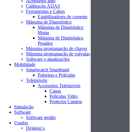
Acessórios auto
Calibração ADAS
Ferramentas e Cabos
Estabilizadores de corrente
Máquina de Diagnóstico
Máquina de Diagnóstico
Motas
Máquina de Diagnóstico
Pesados
Máquina programação de chaves
Máquina programação de valvulas
Software e atualizações
Mobilidade
Smartwatch Smartband
Pulseiras e Peliculas
Telemóveis
Acessorios Telemoveis
Capas
Peliculas Vidro
Protector Camera
Simulação
Software
Software gestão
Usados
Desktop´s