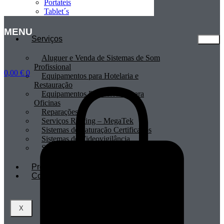
Portateis
Tablet´s
MENU
Serviços
Aluguer e Venda de Sistemas de Som
Profissional
0,00
€
0
Equipamentos para Hotelaria e
Restauração
Equipamentos Profissionais para
Oficinas
Reparações
Serviços Renting – MegaTek
Sistemas de Faturação Certificados
Sistemas de Videovigilância
Sistemas POS
Profissionais
Contactos
X