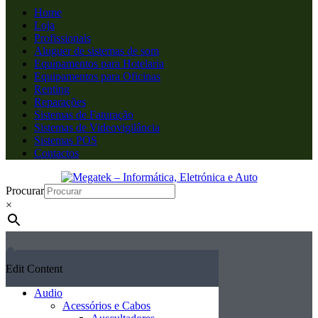
Home
Loja
Profissionais
Aluguer de sistemas de som
Equipamentos para Hotelaria
Equipamentos para Oficinas
Renting
Reparações
Sistemas de Faturação
Sistemas de Videovigilância
Sistemas POS
Contactos
Procurar
×
Edit Content
Audio
Acessórios e Cabos