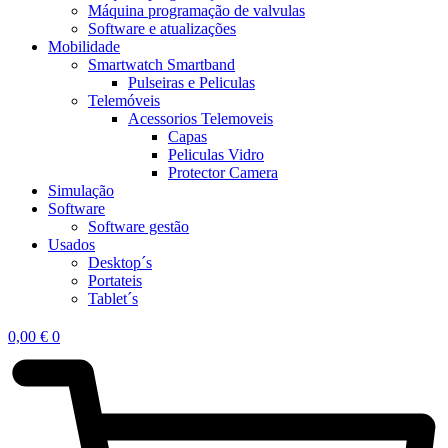
Máquina programação de valvulas
Software e atualizações
Mobilidade
Smartwatch Smartband
Pulseiras e Peliculas
Telemóveis
Acessorios Telemoveis
Capas
Peliculas Vidro
Protector Camera
Simulação
Software
Software gestão
Usados
Desktop´s
Portateis
Tablet´s
0,00
€
0