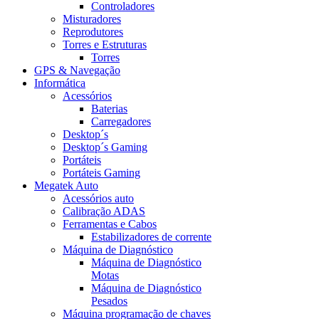
Controladores
Misturadores
Reprodutores
Torres e Estruturas
Torres
GPS & Navegação
Informática
Acessórios
Baterias
Carregadores
Desktop´s
Desktop´s Gaming
Portáteis
Portáteis Gaming
Megatek Auto
Acessórios auto
Calibração ADAS
Ferramentas e Cabos
Estabilizadores de corrente
Máquina de Diagnóstico
Máquina de Diagnóstico
Motas
Máquina de Diagnóstico
Pesados
Máquina programação de chaves