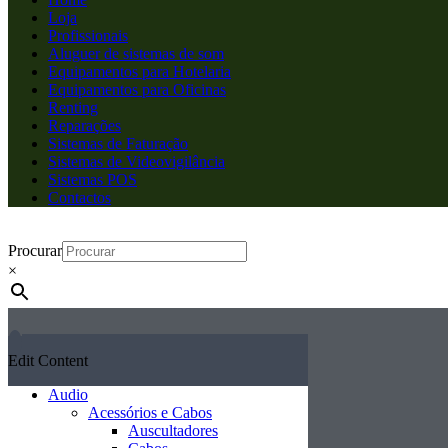
Loja
Profissionais
Aluguer de sistemas de som
Equipamentos para Hotelaria
Equipamentos para Oficinas
Renting
Reparações
Sistemas de Faturação
Sistemas de Videovigilância
Sistemas POS
Contactos
Procurar
×
Edit Content
Audio
Acessórios e Cabos
Auscultadores