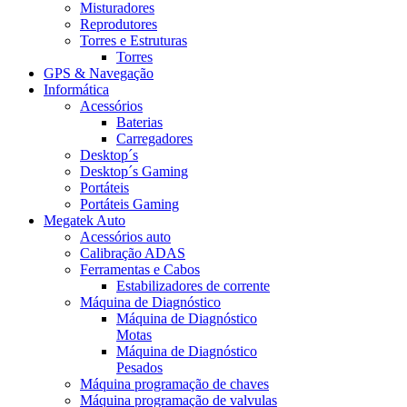
Misturadores
Reprodutores
Torres e Estruturas
Torres
GPS & Navegação
Informática
Acessórios
Baterias
Carregadores
Desktop´s
Desktop´s Gaming
Portáteis
Portáteis Gaming
Megatek Auto
Acessórios auto
Calibração ADAS
Ferramentas e Cabos
Estabilizadores de corrente
Máquina de Diagnóstico
Máquina de Diagnóstico
Motas
Máquina de Diagnóstico
Pesados
Máquina programação de chaves
Máquina programação de valvulas