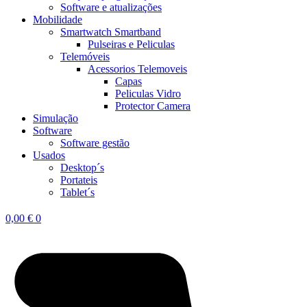
Software e atualizações
Mobilidade
Smartwatch Smartband
Pulseiras e Peliculas
Telemóveis
Acessorios Telemoveis
Capas
Peliculas Vidro
Protector Camera
Simulação
Software
Software gestão
Usados
Desktop´s
Portateis
Tablet´s
0,00
€
0