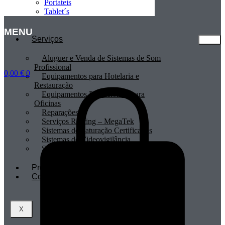
Portateis
Tablet´s
MENU
Serviços
Aluguer e Venda de Sistemas de Som
Profissional
0,00
€
0
Equipamentos para Hotelaria e
Restauração
Equipamentos Profissionais para
Oficinas
Reparações
Serviços Renting – MegaTek
Sistemas de Faturação Certificados
Sistemas de Videovigilância
Sistemas POS
Profissionais
Contactos
X