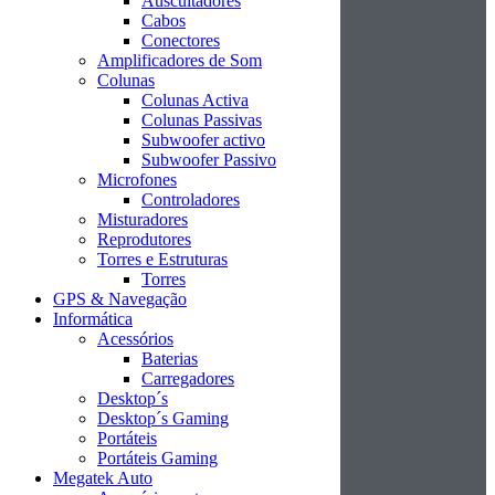
Auscultadores
Cabos
Conectores
Amplificadores de Som
Colunas
Colunas Activa
Colunas Passivas
Subwoofer activo
Subwoofer Passivo
Microfones
Controladores
Misturadores
Reprodutores
Torres e Estruturas
Torres
GPS & Navegação
Informática
Acessórios
Baterias
Carregadores
Desktop´s
Desktop´s Gaming
Portáteis
Portáteis Gaming
Megatek Auto