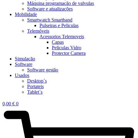
Máquina programação de valvulas
Software e atualizações
Mobilidade
Smartwatch Smartband
Pulseiras e Peliculas
Telemóveis
Acessorios Telemoveis
Capas
Peliculas Vidro
Protector Camera
Simulação
Software
Software gestão
Usados
Desktop´s
Portateis
Tablet´s
0,00
€
0