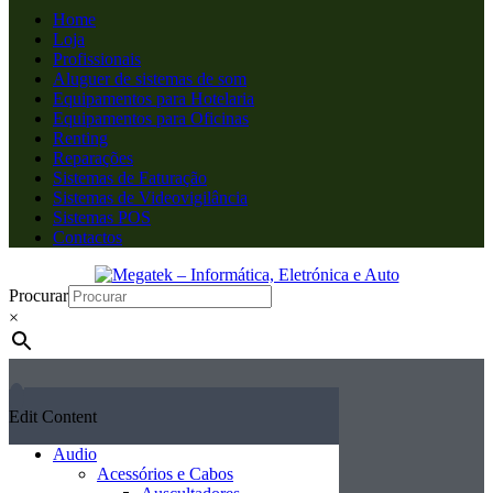
Home
Loja
Profissionais
Aluguer de sistemas de som
Equipamentos para Hotelaria
Equipamentos para Oficinas
Renting
Reparações
Sistemas de Faturação
Sistemas de Videovigilância
Sistemas POS
Contactos
Procurar
×
Edit Content
Audio
Acessórios e Cabos