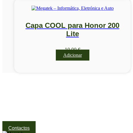
Capa COOL para Honor 200
Lite
10,00
€
Adicionar
Visite a nossa Loja
Na MegaTek encontras tecnologia, ferramentas e soluções
profissionais ao melhor preço.
Ponte de Lima | Atendimento técnico especializado
Contactos