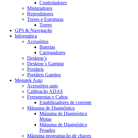
Controladores
Misturadores
Reprodutores
Torres e Estruturas
Torres
GPS & Navegação
Informática
Acessórios
Baterias
Carregadores
Desktop´s
Desktop´s Gaming
Portáteis
Portáteis Gaming
Megatek Auto
Acessórios auto
Calibração ADAS
Ferramentas e Cabos
Estabilizadores de corrente
Máquina de Diagnóstico
Máquina de Diagnóstico
Motas
Máquina de Diagnóstico
Pesados
Máquina programação de chaves