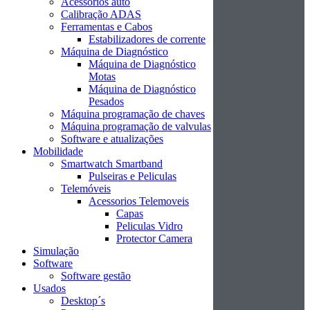
Acessórios auto
Calibração ADAS
Ferramentas e Cabos
Estabilizadores de corrente
Máquina de Diagnóstico
Máquina de Diagnóstico
Motas
Máquina de Diagnóstico
Pesados
Máquina programação de chaves
Máquina programação de valvulas
Software e atualizações
Mobilidade
Smartwatch Smartband
Pulseiras e Peliculas
Telemóveis
Acessorios Telemoveis
Capas
Peliculas Vidro
Protector Camera
Simulação
Software
Software gestão
Usados
Desktop´s