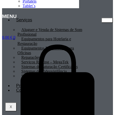
Portateis
Tablet´s
MENU
Serviços
Aluguer e Venda de Sistemas de Som
Profissional
0,00
€
0
Equipamentos para Hotelaria e
Restauração
Equipamentos Profissionais para
Oficinas
Reparações
Serviços Renting – MegaTek
Sistemas de Faturação Certificados
Sistemas de Videovigilância
Sistemas POS
Profissionais
Contactos
X