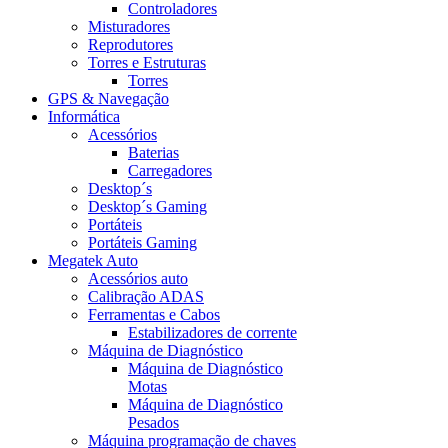
Controladores
Misturadores
Reprodutores
Torres e Estruturas
Torres
GPS & Navegação
Informática
Acessórios
Baterias
Carregadores
Desktop´s
Desktop´s Gaming
Portáteis
Portáteis Gaming
Megatek Auto
Acessórios auto
Calibração ADAS
Ferramentas e Cabos
Estabilizadores de corrente
Máquina de Diagnóstico
Máquina de Diagnóstico
Motas
Máquina de Diagnóstico
Pesados
Máquina programação de chaves