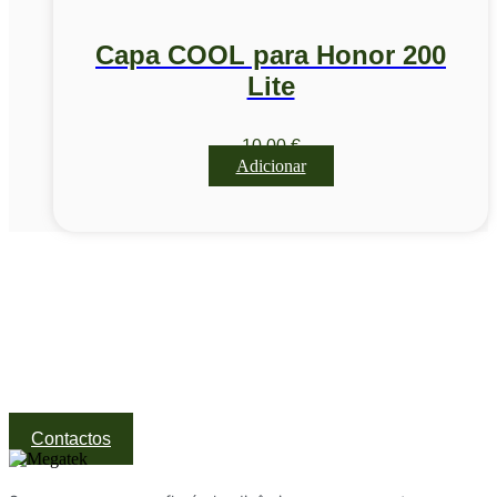
Capa COOL para Honor 200
Lite
10,00
€
Adicionar
Visite a nossa Loja
Na MegaTek encontras tecnologia, ferramentas e soluções
profissionais ao melhor preço.
Ponte de Lima | Atendimento técnico especializado
Contactos