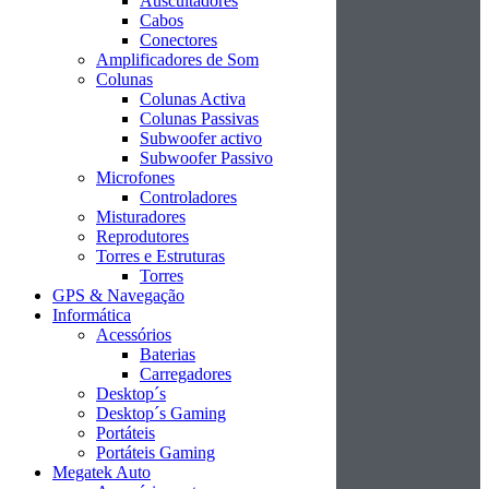
Auscultadores
Cabos
Conectores
Amplificadores de Som
Colunas
Colunas Activa
Colunas Passivas
Subwoofer activo
Subwoofer Passivo
Microfones
Controladores
Misturadores
Reprodutores
Torres e Estruturas
Torres
GPS & Navegação
Informática
Acessórios
Baterias
Carregadores
Desktop´s
Desktop´s Gaming
Portáteis
Portáteis Gaming
Megatek Auto