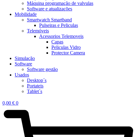
Máquina programação de valvulas
Software e atualizações
Mobilidade
Smartwatch Smartband
Pulseiras e Peliculas
Telemóveis
Acessorios Telemoveis
Capas
Peliculas Vidro
Protector Camera
Simulação
Software
Software gestão
Usados
Desktop´s
Portateis
Tablet´s
0,00
€
0