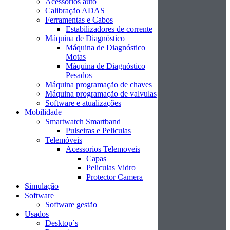
Acessórios auto
Calibração ADAS
Ferramentas e Cabos
Estabilizadores de corrente
Máquina de Diagnóstico
Máquina de Diagnóstico
Motas
Máquina de Diagnóstico
Pesados
Máquina programação de chaves
Máquina programação de valvulas
Software e atualizações
Mobilidade
Smartwatch Smartband
Pulseiras e Peliculas
Telemóveis
Acessorios Telemoveis
Capas
Peliculas Vidro
Protector Camera
Simulação
Software
Software gestão
Usados
Desktop´s