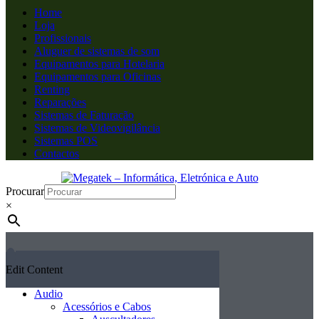
Home
Loja
Profissionais
Aluguer de sistemas de som
Equipamentos para Hotelaria
Equipamentos para Oficinas
Renting
Reparações
Sistemas de Faturação
Sistemas de Videovigilância
Sistemas POS
Contactos
Procurar
×
Edit Content
Audio
Acessórios e Cabos