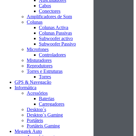
Auscultadores
Cabos
Conectores
Amplificadores de Som
Colunas
Colunas Activa
Colunas Passivas
Subwoofer activo
Subwoofer Passivo
Microfones
Controladores
Misturadores
Reprodutores
Torres e Estruturas
Torres
GPS & Navegação
Informática
Acessórios
Baterias
Carregadores
Desktop´s
Desktop´s Gaming
Portáteis
Portáteis Gaming
Megatek Auto