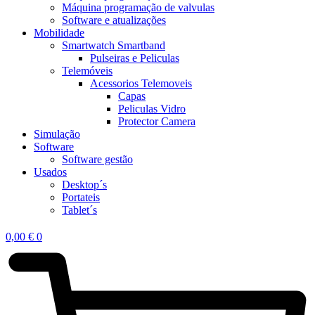
Máquina programação de valvulas
Software e atualizações
Mobilidade
Smartwatch Smartband
Pulseiras e Peliculas
Telemóveis
Acessorios Telemoveis
Capas
Peliculas Vidro
Protector Camera
Simulação
Software
Software gestão
Usados
Desktop´s
Portateis
Tablet´s
0,00
€
0