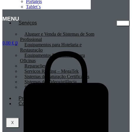
Portateis
Tablet´s
MENU
Serviços
Aluguer e Venda de Sistemas de Som
Profissional
0,00
€
0
Equipamentos para Hotelaria e
Restauração
Equipamentos Profissionais para
Oficinas
Reparações
Serviços Renting – MegaTek
Sistemas de Faturação Certificados
Sistemas de Videovigilância
Sistemas POS
Profissionais
Contactos
X