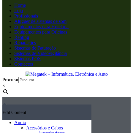
Home
Loja
Profissionais
Aluguer de sistemas de som
Equipamentos para Hotelaria
Equipamentos para Oficinas
Renting
Reparações
Sistemas de Faturação
Sistemas de Videovigilância
Sistemas POS
Contactos
Procurar
×
Edit Content
Audio
Acessórios e Cabos