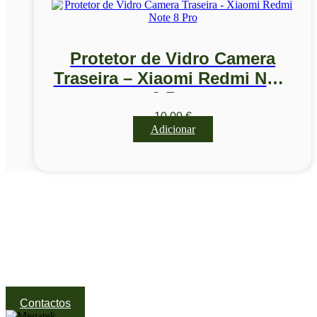
Protetor de Vidro Camera
Traseira – Xiaomi Redmi Note
8 Pro
10,00
€
Adicionar
Visite a nossa Loja
Na MegaTek encontras tecnologia, ferramentas e soluções
profissionais ao melhor preço.
Ponte de Lima | Atendimento técnico especializado
Contactos