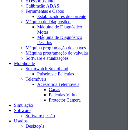
Acessórios auto
Calibração ADAS
Ferramentas e Cabos
Estabilizadores de corrente
Máquina de Diagnóstico
Máquina de Diagnóstico
Motas
Máquina de Diagnóstico
Pesados
Máquina programação de chaves
Máquina programação de valvulas
Software e atualizações
Mobilidade
Smartwatch Smartband
Pulseiras e Peliculas
Telemóveis
Acessorios Telemoveis
Capas
Peliculas Vidro
Protector Camera
Simulação
Software
Software gestão
Usados
Desktop´s