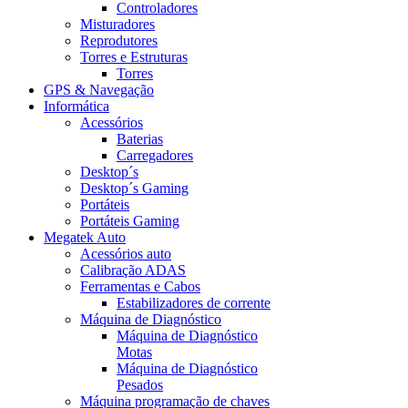
Controladores
Misturadores
Reprodutores
Torres e Estruturas
Torres
GPS & Navegação
Informática
Acessórios
Baterias
Carregadores
Desktop´s
Desktop´s Gaming
Portáteis
Portáteis Gaming
Megatek Auto
Acessórios auto
Calibração ADAS
Ferramentas e Cabos
Estabilizadores de corrente
Máquina de Diagnóstico
Máquina de Diagnóstico
Motas
Máquina de Diagnóstico
Pesados
Máquina programação de chaves