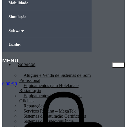
Mobilidade
Simulação
Software
Usados
MENU
Serviços
Aluguer e Venda de Sistemas de Som
Profissional
0,00
€
0
Equipamentos para Hotelaria e
Restauração
Equipamentos Profissionais para
Oficinas
Reparações
Serviços Renting – MegaTek
Sistemas de Faturação Certificados
Sistemas de Videovigilância
Sistemas POS