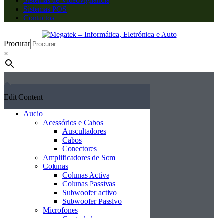
Sistemas de Videovigilância
Sistemas POS
Contactos
Procurar
×
Edit Content
Audio
Acessórios e Cabos
Auscultadores
Cabos
Conectores
Amplificadores de Som
Colunas
Colunas Activa
Colunas Passivas
Subwoofer activo
Subwoofer Passivo
Microfones