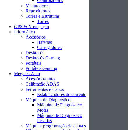
Controladores
Misturadores
Reprodutores
Torres e Estruturas
Torres
GPS & Navegação
Informática
Acessórios
Baterias
Carregadores
Desktop´s
Desktop´s Gaming
Portáteis
Portáteis Gaming
Megatek Auto
Acessórios auto
Calibração ADAS
Ferramentas e Cabos
Estabilizadores de corrente
Máquina de Diagnóstico
Máquina de Diagnóstico
Motas
Máquina de Diagnóstico
Pesados
Máquina programação de chaves