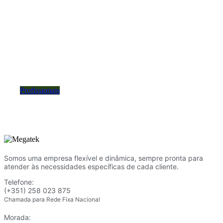
Área Exclusiva para Profissionais
Algumas marcas e produtos do nosso catálogo são
reservados exclusivamente a profissionais do setor.
Se é revendedor, técnico, representante ou profissional
com atividade empresarial, preencha o formulário.
Profissionais
Somos uma empresa flexível e dinâmica, sempre pronta para
atender às necessidades específicas de cada cliente.
Telefone:
(+351) 258 023 875
Chamada para Rede Fixa Nacional
Morada: