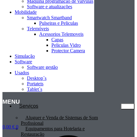
Máquina programação de valvulas
Software e atualizações
Mobilidade
Smartwatch Smartband
Pulseiras e Peliculas
Telemóveis
Acessorios Telemoveis
Capas
Peliculas Vidro
Protector Camera
Simulação
Software
Software gestão
Usados
Desktop´s
Portateis
Tablet´s
MENU
Serviços
Aluguer e Venda de Sistemas de Som
Profissional
0,00
€
0
Equipamentos para Hotelaria e
Restauração