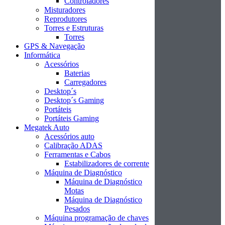
Controladores
Misturadores
Reprodutores
Torres e Estruturas
Torres
GPS & Navegação
Informática
Acessórios
Baterias
Carregadores
Desktop´s
Desktop´s Gaming
Portáteis
Portáteis Gaming
Megatek Auto
Acessórios auto
Calibração ADAS
Ferramentas e Cabos
Estabilizadores de corrente
Máquina de Diagnóstico
Máquina de Diagnóstico
Motas
Máquina de Diagnóstico
Pesados
Máquina programação de chaves