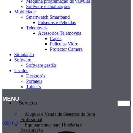
Máquina programação de valvulas
Software e atualizações
Mobilidade
Smartwatch Smartband
Pulseiras e Peliculas
Telemóveis
Acessorios Telemoveis
Capas
Peliculas Vidro
Protector Camera
Simulação
Software
Software gestão
Usados
Desktop´s
Portateis
Tablet´s
MENU
Serviços
Aluguer e Venda de Sistemas de Som
Profissional
0,00
€
0
Equipamentos para Hotelaria e
Restauração