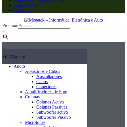
Sistemas de Videovigilância
Sistemas POS
Contactos
Procurar
×
Edit Content
Audio
Acessórios e Cabos
Auscultadores
Cabos
Conectores
Amplificadores de Som
Colunas
Colunas Activa
Colunas Passivas
Subwoofer activo
Subwoofer Passivo
Microfones