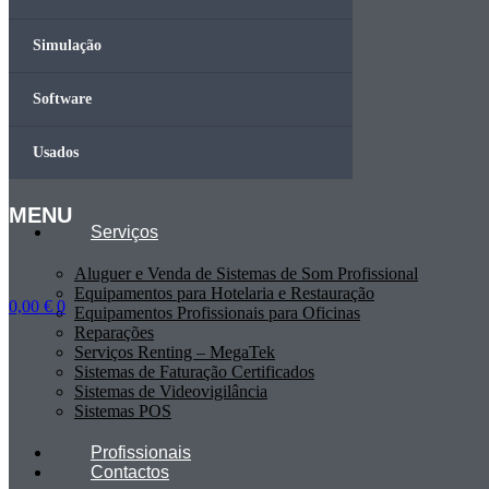
Simulação
Software
Usados
MENU
Serviços
Aluguer e Venda de Sistemas de Som Profissional
Equipamentos para Hotelaria e Restauração
0,00
€
0
Equipamentos Profissionais para Oficinas
Reparações
Serviços Renting – MegaTek
Sistemas de Faturação Certificados
Sistemas de Videovigilância
Sistemas POS
Profissionais
Contactos