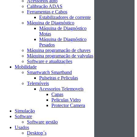
Acessórios auto
Calibração ADAS
Ferramentas e Cabos
Estabilizadores de corrente
Máquina de Diagnóstico
Máquina de Diagnóstico
Motas
Máquina de Diagnóstico
Pesados
Máquina programação de chaves
Máquina programação de valvulas
Software e atualizações
Mobilidade
Smartwatch Smartband
Pulseiras e Peliculas
Telemóveis
Acessorios Telemoveis
Capas
Peliculas Vidro
Protector Camera
Simulação
Software
Software gestão
Usados
Desktop´s