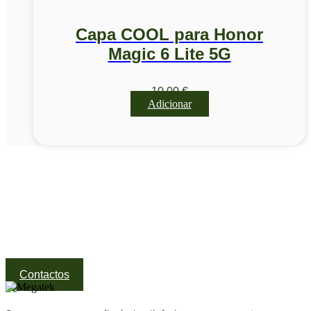
Capa COOL para Honor
Magic 6 Lite 5G
10,00
€
Adicionar
Visite a nossa Loja
Na MegaTek encontras tecnologia, ferramentas e soluções
profissionais ao melhor preço.
Ponte de Lima | Atendimento técnico especializado
Contactos