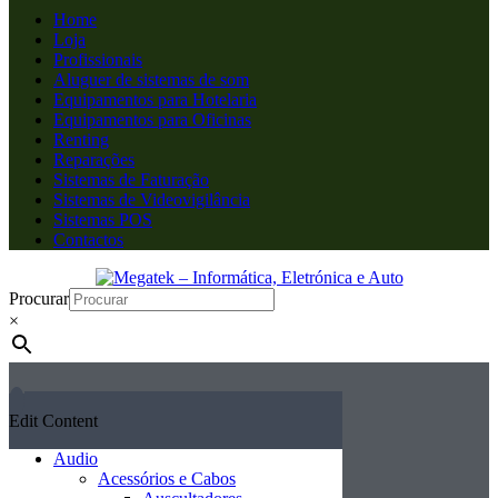
Home
Loja
Profissionais
Aluguer de sistemas de som
Equipamentos para Hotelaria
Equipamentos para Oficinas
Renting
Reparações
Sistemas de Faturação
Sistemas de Videovigilância
Sistemas POS
Contactos
Procurar
×
Edit Content
Audio
Acessórios e Cabos