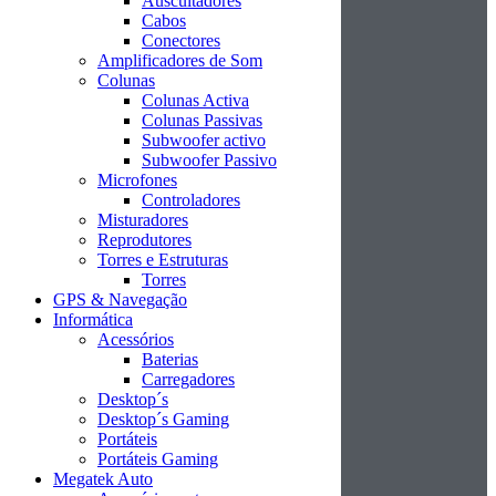
Auscultadores
Cabos
Conectores
Amplificadores de Som
Colunas
Colunas Activa
Colunas Passivas
Subwoofer activo
Subwoofer Passivo
Microfones
Controladores
Misturadores
Reprodutores
Torres e Estruturas
Torres
GPS & Navegação
Informática
Acessórios
Baterias
Carregadores
Desktop´s
Desktop´s Gaming
Portáteis
Portáteis Gaming
Megatek Auto