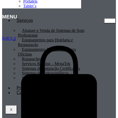
Portateis
Tablet´s
MENU
Serviços
Aluguer e Venda de Sistemas de Som
Profissional
0,00
€
0
Equipamentos para Hotelaria e
Restauração
Equipamentos Profissionais para
Oficinas
Reparações
Serviços Renting – MegaTek
Sistemas de Faturação Certificados
Sistemas de Videovigilância
Sistemas POS
Profissionais
Contactos
X