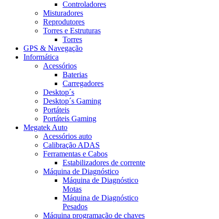
Controladores
Misturadores
Reprodutores
Torres e Estruturas
Torres
GPS & Navegação
Informática
Acessórios
Baterias
Carregadores
Desktop´s
Desktop´s Gaming
Portáteis
Portáteis Gaming
Megatek Auto
Acessórios auto
Calibração ADAS
Ferramentas e Cabos
Estabilizadores de corrente
Máquina de Diagnóstico
Máquina de Diagnóstico
Motas
Máquina de Diagnóstico
Pesados
Máquina programação de chaves