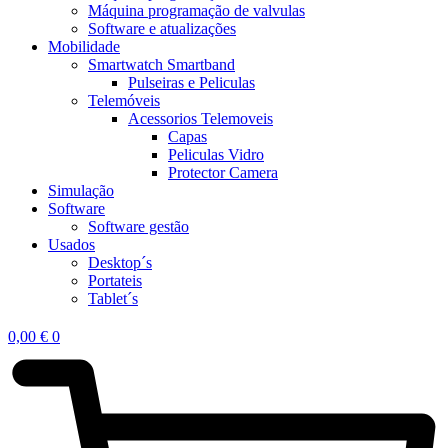
Máquina programação de valvulas
Software e atualizações
Mobilidade
Smartwatch Smartband
Pulseiras e Peliculas
Telemóveis
Acessorios Telemoveis
Capas
Peliculas Vidro
Protector Camera
Simulação
Software
Software gestão
Usados
Desktop´s
Portateis
Tablet´s
0,00
€
0