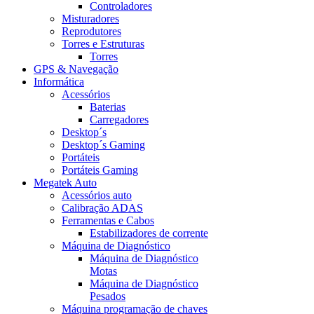
Controladores
Misturadores
Reprodutores
Torres e Estruturas
Torres
GPS & Navegação
Informática
Acessórios
Baterias
Carregadores
Desktop´s
Desktop´s Gaming
Portáteis
Portáteis Gaming
Megatek Auto
Acessórios auto
Calibração ADAS
Ferramentas e Cabos
Estabilizadores de corrente
Máquina de Diagnóstico
Máquina de Diagnóstico
Motas
Máquina de Diagnóstico
Pesados
Máquina programação de chaves