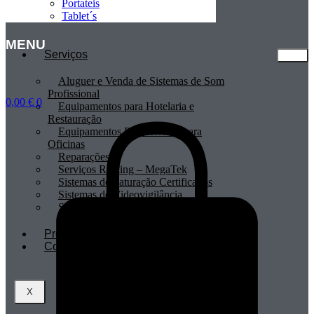
Portateis
Tablet´s
MENU
Serviços
Aluguer e Venda de Sistemas de Som
Profissional
0,00
€
0
Equipamentos para Hotelaria e
Restauração
Equipamentos Profissionais para
Oficinas
Reparações
Serviços Renting – MegaTek
Sistemas de Faturação Certificados
Sistemas de Videovigilância
Sistemas POS
Profissionais
Contactos
X