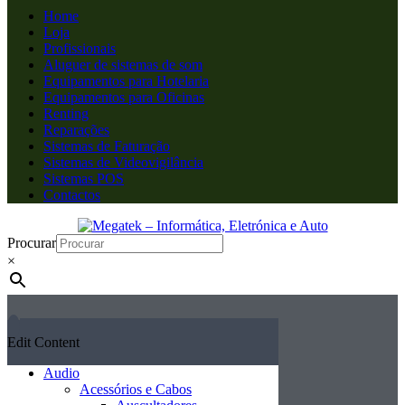
Home
Loja
Profissionais
Aluguer de sistemas de som
Equipamentos para Hotelaria
Equipamentos para Oficinas
Renting
Reparações
Sistemas de Faturação
Sistemas de Videovigilância
Sistemas POS
Contactos
Procurar
×
Edit Content
Audio
Acessórios e Cabos