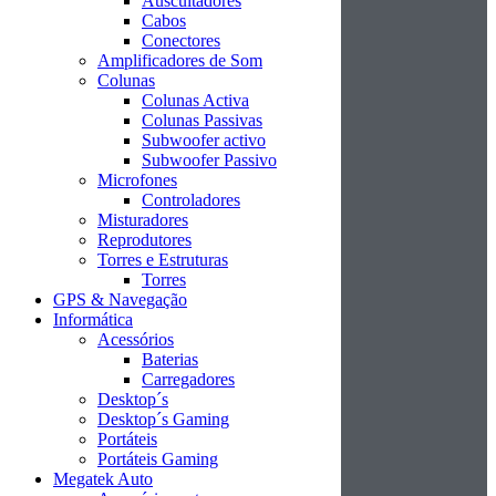
Auscultadores
Cabos
Conectores
Amplificadores de Som
Colunas
Colunas Activa
Colunas Passivas
Subwoofer activo
Subwoofer Passivo
Microfones
Controladores
Misturadores
Reprodutores
Torres e Estruturas
Torres
GPS & Navegação
Informática
Acessórios
Baterias
Carregadores
Desktop´s
Desktop´s Gaming
Portáteis
Portáteis Gaming
Megatek Auto