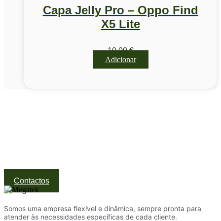
Capa Jelly Pro – Oppo Find
X5 Lite
10,00
€
Adicionar
Visite a nossa Loja
Na MegaTek encontras tecnologia, ferramentas e soluções
profissionais ao melhor preço.
Ponte de Lima | Atendimento técnico especializado
Contactos
Somos uma empresa flexível e dinâmica, sempre pronta para
atender às necessidades específicas de cada cliente.