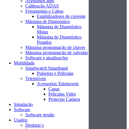
Acessórios auto
Calibração ADAS
Ferramentas e Cabos
Estabilizadores de corrente
Máquina de Diagnóstico
Máquina de Diagnóstico
Motas
Máquina de Diagnóstico
Pesados
Máquina programação de chaves
Máquina programação de valvulas
Software e atualizações
Mobilidade
Smartwatch Smartband
Pulseiras e Peliculas
Telemóveis
Acessorios Telemoveis
Capas
Peliculas Vidro
Protector Camera
Simulação
Software
Software gestão
Usados
Desktop´s