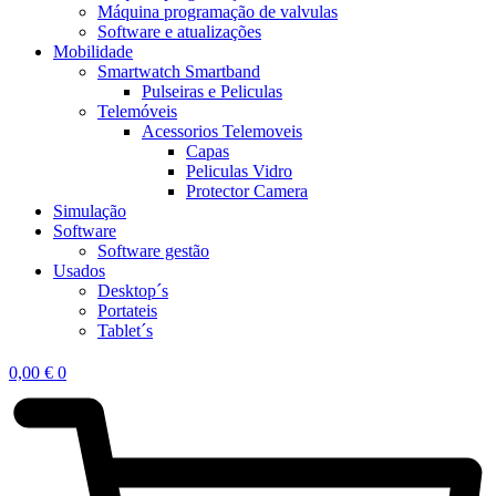
Máquina programação de valvulas
Software e atualizações
Mobilidade
Smartwatch Smartband
Pulseiras e Peliculas
Telemóveis
Acessorios Telemoveis
Capas
Peliculas Vidro
Protector Camera
Simulação
Software
Software gestão
Usados
Desktop´s
Portateis
Tablet´s
0,00
€
0