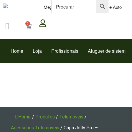
0
Home
Loja
Profissionais
Aluguer de sistemas
Home
/
Produtos
/
Telemóveis
/
Acessorios Telemoveis
/
Capa Jelly Pro –...