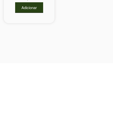
Adicionar
Visite a nossa Loja
Na MegaTek encontras tecnologia, ferramentas e soluções
profissionais ao melhor preço.