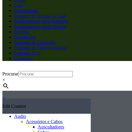
Loja
Profissionais
Aluguer de sistemas de som
Equipamentos para Hotelaria
Equipamentos para Oficinas
Renting
Reparações
Sistemas de Faturação
Sistemas de Videovigilância
Sistemas POS
Contactos
Procurar
×
Edit Content
Audio
Acessórios e Cabos
Auscultadores