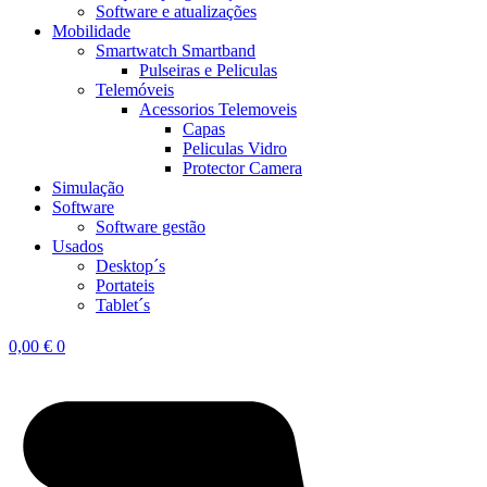
Software e atualizações
Mobilidade
Smartwatch Smartband
Pulseiras e Peliculas
Telemóveis
Acessorios Telemoveis
Capas
Peliculas Vidro
Protector Camera
Simulação
Software
Software gestão
Usados
Desktop´s
Portateis
Tablet´s
0,00
€
0