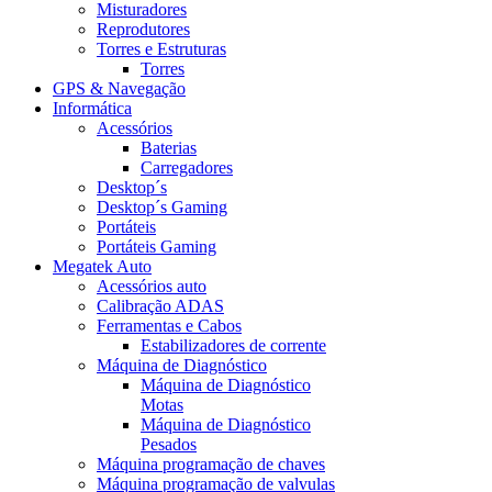
Misturadores
Reprodutores
Torres e Estruturas
Torres
GPS & Navegação
Informática
Acessórios
Baterias
Carregadores
Desktop´s
Desktop´s Gaming
Portáteis
Portáteis Gaming
Megatek Auto
Acessórios auto
Calibração ADAS
Ferramentas e Cabos
Estabilizadores de corrente
Máquina de Diagnóstico
Máquina de Diagnóstico
Motas
Máquina de Diagnóstico
Pesados
Máquina programação de chaves
Máquina programação de valvulas