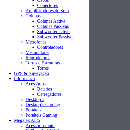
Cabos
Conectores
Amplificadores de Som
Colunas
Colunas Activa
Colunas Passivas
Subwoofer activo
Subwoofer Passivo
Microfones
Controladores
Misturadores
Reprodutores
Torres e Estruturas
Torres
GPS & Navegação
Informática
Acessórios
Baterias
Carregadores
Desktop´s
Desktop´s Gaming
Portáteis
Portáteis Gaming
Megatek Auto
Acessórios auto