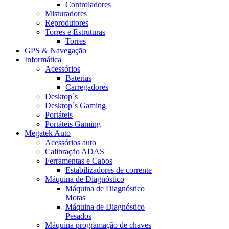
Controladores
Misturadores
Reprodutores
Torres e Estruturas
Torres
GPS & Navegação
Informática
Acessórios
Baterias
Carregadores
Desktop´s
Desktop´s Gaming
Portáteis
Portáteis Gaming
Megatek Auto
Acessórios auto
Calibração ADAS
Ferramentas e Cabos
Estabilizadores de corrente
Máquina de Diagnóstico
Máquina de Diagnóstico
Motas
Máquina de Diagnóstico
Pesados
Máquina programação de chaves