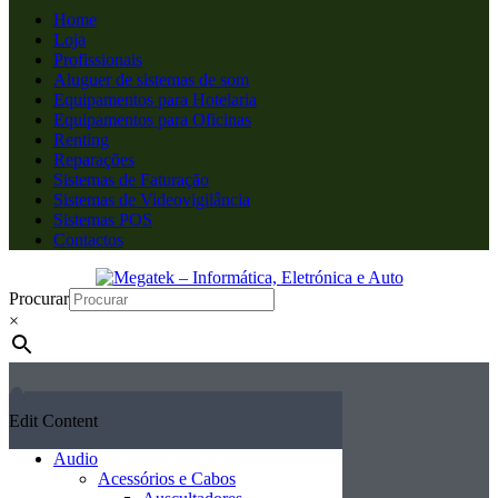
Home
Loja
Profissionais
Aluguer de sistemas de som
Equipamentos para Hotelaria
Equipamentos para Oficinas
Renting
Reparações
Sistemas de Faturação
Sistemas de Videovigilância
Sistemas POS
Contactos
Procurar
×
Edit Content
Audio
Acessórios e Cabos