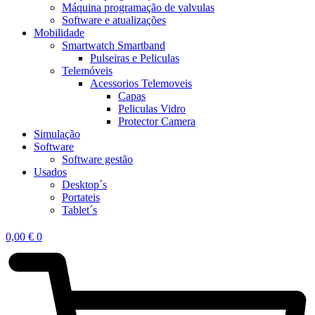
Máquina programação de valvulas
Software e atualizações
Mobilidade
Smartwatch Smartband
Pulseiras e Peliculas
Telemóveis
Acessorios Telemoveis
Capas
Peliculas Vidro
Protector Camera
Simulação
Software
Software gestão
Usados
Desktop´s
Portateis
Tablet´s
0,00
€
0