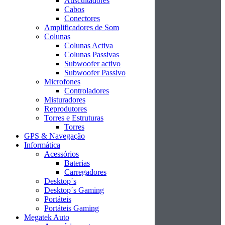
Auscultadores
Cabos
Conectores
Amplificadores de Som
Colunas
Colunas Activa
Colunas Passivas
Subwoofer activo
Subwoofer Passivo
Microfones
Controladores
Misturadores
Reprodutores
Torres e Estruturas
Torres
GPS & Navegação
Informática
Acessórios
Baterias
Carregadores
Desktop´s
Desktop´s Gaming
Portáteis
Portáteis Gaming
Megatek Auto