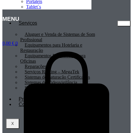
Portateis
Tablet´s
MENU
Serviços
Aluguer e Venda de Sistemas de Som
Profissional
0,00
€
0
Equipamentos para Hotelaria e
Restauração
Equipamentos Profissionais para
Oficinas
Reparações
Serviços Renting – MegaTek
Sistemas de Faturação Certificados
Sistemas de Videovigilância
Sistemas POS
Profissionais
Contactos
X