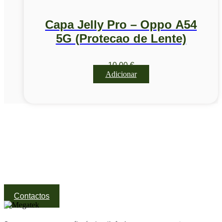
Capa Jelly Pro – Oppo A54
5G (Protecao de Lente)
10,00
€
Adicionar
Visite a nossa Loja
Na MegaTek encontras tecnologia, ferramentas e soluções
profissionais ao melhor preço.
Ponte de Lima | Atendimento técnico especializado
Contactos