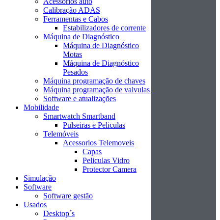
Acessórios auto
Calibração ADAS
Ferramentas e Cabos
Estabilizadores de corrente
Máquina de Diagnóstico
Máquina de Diagnóstico
Motas
Máquina de Diagnóstico
Pesados
Máquina programação de chaves
Máquina programação de valvulas
Software e atualizações
Mobilidade
Smartwatch Smartband
Pulseiras e Peliculas
Telemóveis
Acessorios Telemoveis
Capas
Peliculas Vidro
Protector Camera
Simulação
Software
Software gestão
Usados
Desktop´s