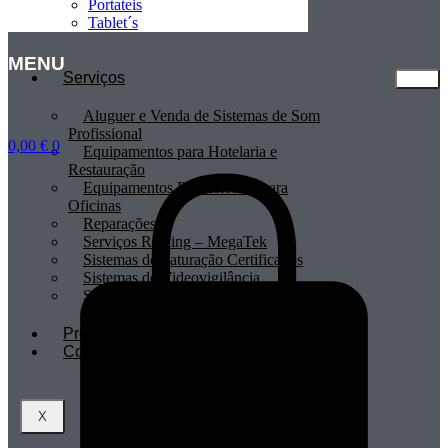
Portateis
Tablet´s
MENU
Serviços
Aluguer e Venda de Sistemas de Som
Profissional
0,00
€
0
Equipamentos para Hotelaria e
Restauração
Equipamentos Profissionais para
Oficinas
Reparações
Serviços Renting – MegaTek
Sistemas de Faturação Certificados
Sistemas de Videovigilância
Sistemas POS
Profissionais
Contactos
X