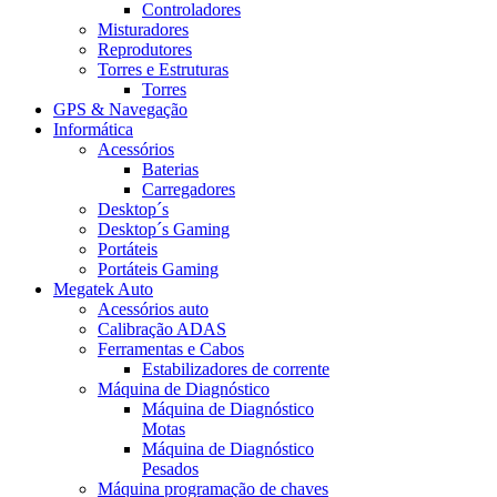
Controladores
Misturadores
Reprodutores
Torres e Estruturas
Torres
GPS & Navegação
Informática
Acessórios
Baterias
Carregadores
Desktop´s
Desktop´s Gaming
Portáteis
Portáteis Gaming
Megatek Auto
Acessórios auto
Calibração ADAS
Ferramentas e Cabos
Estabilizadores de corrente
Máquina de Diagnóstico
Máquina de Diagnóstico
Motas
Máquina de Diagnóstico
Pesados
Máquina programação de chaves