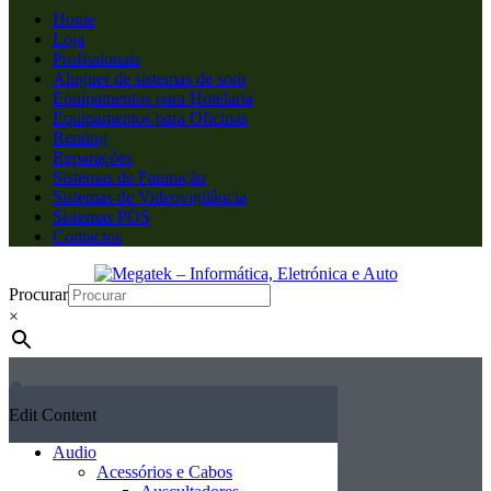
Home
Loja
Profissionais
Aluguer de sistemas de som
Equipamentos para Hotelaria
Equipamentos para Oficinas
Renting
Reparações
Sistemas de Faturação
Sistemas de Videovigilância
Sistemas POS
Contactos
Procurar
×
Edit Content
Audio
Acessórios e Cabos