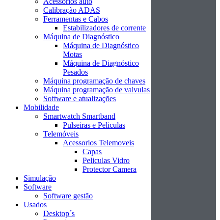
Acessórios auto
Calibração ADAS
Ferramentas e Cabos
Estabilizadores de corrente
Máquina de Diagnóstico
Máquina de Diagnóstico
Motas
Máquina de Diagnóstico
Pesados
Máquina programação de chaves
Máquina programação de valvulas
Software e atualizações
Mobilidade
Smartwatch Smartband
Pulseiras e Peliculas
Telemóveis
Acessorios Telemoveis
Capas
Peliculas Vidro
Protector Camera
Simulação
Software
Software gestão
Usados
Desktop´s