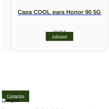
Capa COOL para Honor 90 5G
10,00
€
Adicionar
Visite a nossa Loja
Na MegaTek encontras tecnologia, ferramentas e soluções
profissionais ao melhor preço.
Ponte de Lima | Atendimento técnico especializado
Contactos