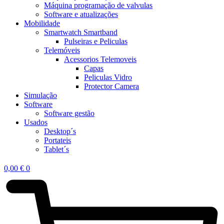
Máquina programação de valvulas
Software e atualizações
Mobilidade
Smartwatch Smartband
Pulseiras e Peliculas
Telemóveis
Acessorios Telemoveis
Capas
Peliculas Vidro
Protector Camera
Simulação
Software
Software gestão
Usados
Desktop´s
Portateis
Tablet´s
0,00
€
0