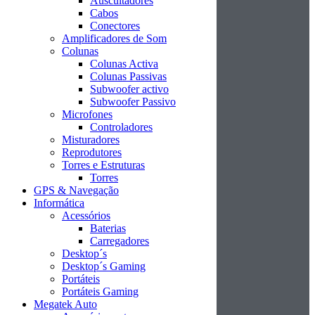
Auscultadores
Cabos
Conectores
Amplificadores de Som
Colunas
Colunas Activa
Colunas Passivas
Subwoofer activo
Subwoofer Passivo
Microfones
Controladores
Misturadores
Reprodutores
Torres e Estruturas
Torres
GPS & Navegação
Informática
Acessórios
Baterias
Carregadores
Desktop´s
Desktop´s Gaming
Portáteis
Portáteis Gaming
Megatek Auto