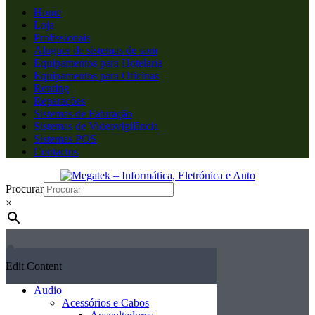
Home
Loja
Profissionais
Aluguer de sistemas de som
Equipamentos para Hotelaria
Equipamentos para Oficinas
Renting
Reparações
Sistemas de Faturação
Sistemas de Videovigilância
Sistemas POS
Contactos
Procurar
×
Edit Content
Audio
Acessórios e Cabos