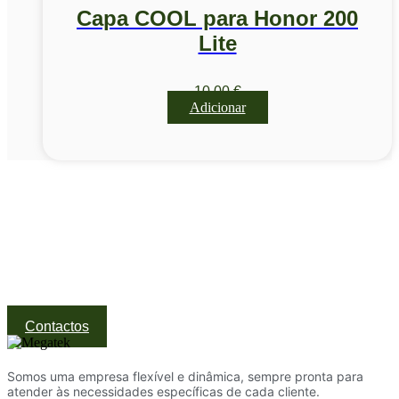
Capa COOL para Honor 200
Lite
10,00
€
Adicionar
Visite a nossa Loja
Na MegaTek encontras tecnologia, ferramentas e soluções
profissionais ao melhor preço.
Ponte de Lima | Atendimento técnico especializado
Contactos
Somos uma empresa flexível e dinâmica, sempre pronta para
atender às necessidades específicas de cada cliente.