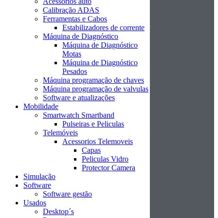
Acessórios auto
Calibração ADAS
Ferramentas e Cabos
Estabilizadores de corrente
Máquina de Diagnóstico
Máquina de Diagnóstico
Motas
Máquina de Diagnóstico
Pesados
Máquina programação de chaves
Máquina programação de valvulas
Software e atualizações
Mobilidade
Smartwatch Smartband
Pulseiras e Peliculas
Telemóveis
Acessorios Telemoveis
Capas
Peliculas Vidro
Protector Camera
Simulação
Software
Software gestão
Usados
Desktop´s