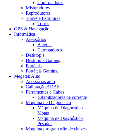
Controladores
Misturadores
Reprodutores
Torres e Estruturas
Torres
GPS & Navegação
Informática
Acessórios
Baterias
Carregadores
Desktop´s
Desktop´s Gaming
Portáteis
Portáteis Gaming
Megatek Auto
Acessórios auto
Calibração ADAS
Ferramentas e Cabos
Estabilizadores de corrente
Máquina de Diagnóstico
Máquina de Diagnóstico
Motas
Máquina de Diagnóstico
Pesados
Máquina programação de chaves