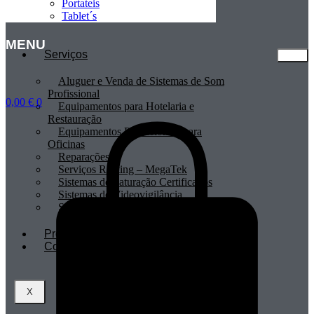
Portateis
Tablet´s
MENU
Serviços
Aluguer e Venda de Sistemas de Som
Profissional
0,00
€
0
Equipamentos para Hotelaria e
Restauração
Equipamentos Profissionais para
Oficinas
Reparações
Serviços Renting – MegaTek
Sistemas de Faturação Certificados
Sistemas de Videovigilância
Sistemas POS
Profissionais
Contactos
X