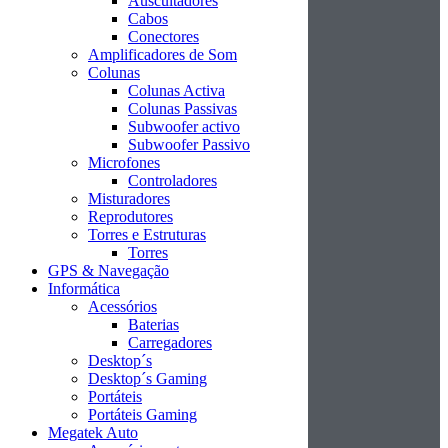
Auscultadores
Cabos
Conectores
Amplificadores de Som
Colunas
Colunas Activa
Colunas Passivas
Subwoofer activo
Subwoofer Passivo
Microfones
Controladores
Misturadores
Reprodutores
Torres e Estruturas
Torres
GPS & Navegação
Informática
Acessórios
Baterias
Carregadores
Desktop´s
Desktop´s Gaming
Portáteis
Portáteis Gaming
Megatek Auto