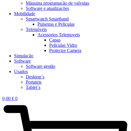
Máquina programação de valvulas
Software e atualizações
Mobilidade
Smartwatch Smartband
Pulseiras e Peliculas
Telemóveis
Acessorios Telemoveis
Capas
Peliculas Vidro
Protector Camera
Simulação
Software
Software gestão
Usados
Desktop´s
Portateis
Tablet´s
0,00
€
0