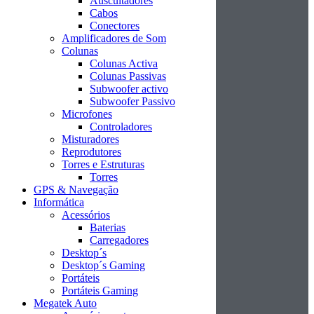
Auscultadores
Cabos
Conectores
Amplificadores de Som
Colunas
Colunas Activa
Colunas Passivas
Subwoofer activo
Subwoofer Passivo
Microfones
Controladores
Misturadores
Reprodutores
Torres e Estruturas
Torres
GPS & Navegação
Informática
Acessórios
Baterias
Carregadores
Desktop´s
Desktop´s Gaming
Portáteis
Portáteis Gaming
Megatek Auto