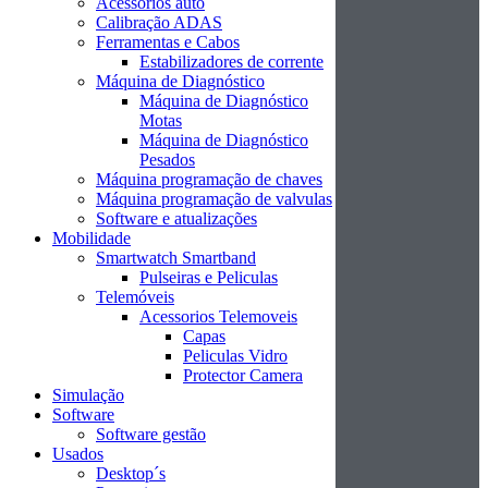
Acessórios auto
Calibração ADAS
Ferramentas e Cabos
Estabilizadores de corrente
Máquina de Diagnóstico
Máquina de Diagnóstico
Motas
Máquina de Diagnóstico
Pesados
Máquina programação de chaves
Máquina programação de valvulas
Software e atualizações
Mobilidade
Smartwatch Smartband
Pulseiras e Peliculas
Telemóveis
Acessorios Telemoveis
Capas
Peliculas Vidro
Protector Camera
Simulação
Software
Software gestão
Usados
Desktop´s