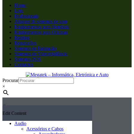
Home
Loja
Profissionais
Aluguer de sistemas de som
Equipamentos para Hotelaria
Equipamentos para Oficinas
Renting
Reparações
Sistemas de Faturação
Sistemas de Videovigilância
Sistemas POS
Contactos
Procurar
×
Edit Content
Audio
Acessórios e Cabos