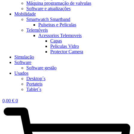
Máquina programação de valvulas
Software e atualizações
Mobilidade
Smartwatch Smartband
Pulseiras e Peliculas
Telemóveis
Acessorios Telemoveis
Capas
Peliculas Vidro
Protector Camera
Simulação
Software
Software gestão
Usados
Desktop´s
Portateis
Tablet´s
0,00
€
0