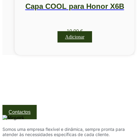
Capa COOL para Honor X6B
10,00
€
Adicionar
Visite a nossa Loja
Na MegaTek encontras tecnologia, ferramentas e soluções
profissionais ao melhor preço.
Ponte de Lima | Atendimento técnico especializado
Contactos
Somos uma empresa flexível e dinâmica, sempre pronta para
atender às necessidades específicas de cada cliente.