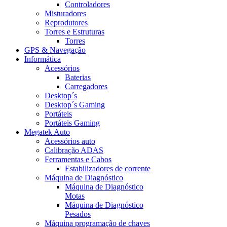
Controladores
Misturadores
Reprodutores
Torres e Estruturas
Torres
GPS & Navegação
Informática
Acessórios
Baterias
Carregadores
Desktop´s
Desktop´s Gaming
Portáteis
Portáteis Gaming
Megatek Auto
Acessórios auto
Calibração ADAS
Ferramentas e Cabos
Estabilizadores de corrente
Máquina de Diagnóstico
Máquina de Diagnóstico
Motas
Máquina de Diagnóstico
Pesados
Máquina programação de chaves