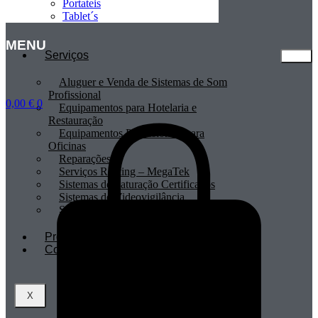
Portateis
Tablet´s
MENU
Serviços
Aluguer e Venda de Sistemas de Som
Profissional
0,00
€
0
Equipamentos para Hotelaria e
Restauração
Equipamentos Profissionais para
Oficinas
Reparações
Serviços Renting – MegaTek
Sistemas de Faturação Certificados
Sistemas de Videovigilância
Sistemas POS
Profissionais
Contactos
X