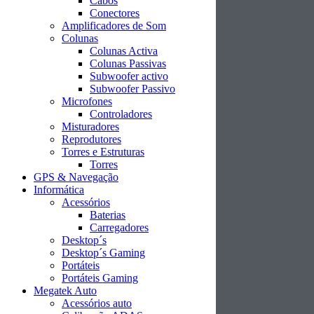
Cabos
Conectores
Amplificadores de Som
Colunas
Colunas Activa
Colunas Passivas
Subwoofer activo
Subwoofer Passivo
Microfones
Controladores
Misturadores
Reprodutores
Torres e Estruturas
Torres
GPS & Navegação
Informática
Acessórios
Baterias
Carregadores
Desktop´s
Desktop´s Gaming
Portáteis
Portáteis Gaming
Megatek Auto
Acessórios auto