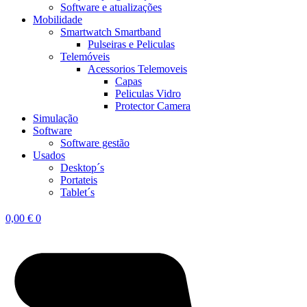
Software e atualizações
Mobilidade
Smartwatch Smartband
Pulseiras e Peliculas
Telemóveis
Acessorios Telemoveis
Capas
Peliculas Vidro
Protector Camera
Simulação
Software
Software gestão
Usados
Desktop´s
Portateis
Tablet´s
0,00
€
0