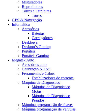
Misturadores
Reprodutores
Torres e Estruturas
Torres
GPS & Navegação
Informática
Acessórios
Baterias
Carregadores
Desktop´s
Desktop´s Gaming
Portáteis
Portáteis Gaming
Megatek Auto
Acessórios auto
Calibração ADAS
Ferramentas e Cabos
Estabilizadores de corrente
Máquina de Diagnóstico
Máquina de Diagnóstico
Motas
Máquina de Diagnóstico
Pesados
Máquina programação de chaves
Máquina programação de valvulas