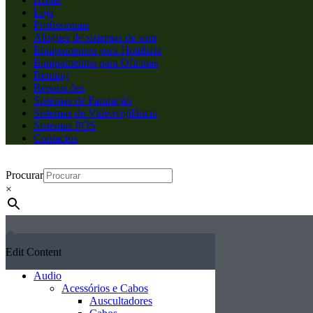
Loja
Profissionais
Aluguer de sistemas de som
Equipamentos para Hotelaria
Equipamentos para Oficinas
Renting
Reparações
Sistemas de Faturação
Sistemas de Videovigilância
Sistemas POS
Contactos
Procurar
×
Edit Content
Audio
Acessórios e Cabos
Auscultadores