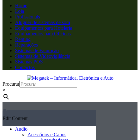
Home
Loja
Profissionais
Aluguer de sistemas de som
Equipamentos para Hotelaria
Equipamentos para Oficinas
Renting
Reparações
Sistemas de Faturação
Sistemas de Videovigilância
Sistemas POS
Contactos
Procurar
×
Edit Content
Audio
Acessórios e Cabos