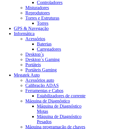
Controladores
Misturadores
Reprodutores
Torres e Estruturas
Torres
GPS & Navegação
Informática
Acessórios
Baterias
Carregadores
Desktop´s
Desktop´s Gaming
Portáteis
Portáteis Gaming
Megatek Auto
Acessórios auto
Calibração ADAS
Ferramentas e Cabos
Estabilizadores de corrente
Máquina de Diagnóstico
Máquina de Diagnóstico
Motas
Máquina de Diagnóstico
Pesados
Máquina programação de chaves