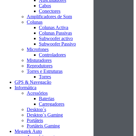
Auscultadores
Cabos
Conectores
Amplificadores de Som
Colunas
Colunas Activa
Colunas Passivas
Subwoofer activo
Subwoofer Passivo
Microfones
Controladores
Misturadores
Reprodutores
Torres e Estruturas
Torres
GPS & Navegação
Informática
Acessórios
Baterias
Carregadores
Desktop´s
Desktop´s Gaming
Portáteis
Portáteis Gaming
Megatek Auto