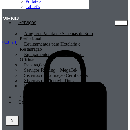
Portateis
Tablet´s
MENU
Serviços
Aluguer e Venda de Sistemas de Som
Profissional
0,00
€
0
Equipamentos para Hotelaria e
Restauração
Equipamentos Profissionais para
Oficinas
Reparações
Serviços Renting – MegaTek
Sistemas de Faturação Certificados
Sistemas de Videovigilância
Sistemas POS
Profissionais
Contactos
X