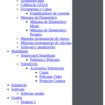
Acessórios auto
Calibração ADAS
Ferramentas e Cabos
Estabilizadores de corrente
Máquina de Diagnóstico
Máquina de Diagnóstico
Motas
Máquina de Diagnóstico
Pesados
Máquina programação de chaves
Máquina programação de valvulas
Software e atualizações
Mobilidade
Smartwatch Smartband
Pulseiras e Peliculas
Telemóveis
Acessorios Telemoveis
Capas
Peliculas Vidro
Protector Camera
Simulação
Software
Software gestão
Usados
Desktop´s