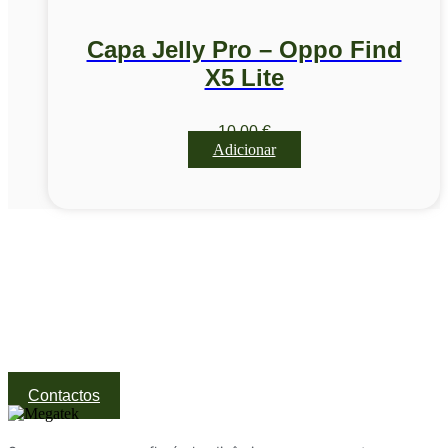
Capa Jelly Pro – Oppo Find
X5 Lite
10,00
€
Adicionar
Visite a nossa Loja
Na MegaTek encontras tecnologia, ferramentas e soluções
profissionais ao melhor preço.
Ponte de Lima | Atendimento técnico especializado
Contactos