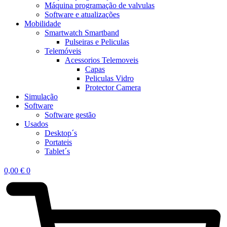
Máquina programação de valvulas
Software e atualizações
Mobilidade
Smartwatch Smartband
Pulseiras e Peliculas
Telemóveis
Acessorios Telemoveis
Capas
Peliculas Vidro
Protector Camera
Simulação
Software
Software gestão
Usados
Desktop´s
Portateis
Tablet´s
0,00
€
0