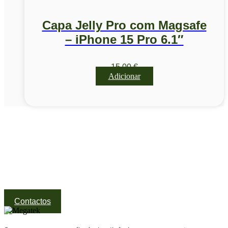
Capa Jelly Pro com Magsafe
– iPhone 15 Pro 6.1″
15,00
€
Adicionar
Visite a nossa Loja
Na MegaTek encontras tecnologia, ferramentas e soluções
profissionais ao melhor preço.
Ponte de Lima | Atendimento técnico especializado
Contactos