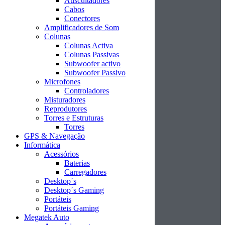
Auscultadores
Cabos
Conectores
Amplificadores de Som
Colunas
Colunas Activa
Colunas Passivas
Subwoofer activo
Subwoofer Passivo
Microfones
Controladores
Misturadores
Reprodutores
Torres e Estruturas
Torres
GPS & Navegação
Informática
Acessórios
Baterias
Carregadores
Desktop´s
Desktop´s Gaming
Portáteis
Portáteis Gaming
Megatek Auto