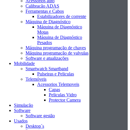
Acessórios auto
Calibração ADAS
Ferramentas e Cabos
Estabilizadores de corrente
Máquina de Diagnóstico
Máquina de Diagnóstico
Motas
Máquina de Diagnóstico
Pesados
Máquina programação de chaves
Máquina programação de valvulas
Software e atualizações
Mobilidade
Smartwatch Smartband
Pulseiras e Peliculas
Telemóveis
Acessorios Telemoveis
Capas
Peliculas Vidro
Protector Camera
Simulação
Software
Software gestão
Usados
Desktop´s