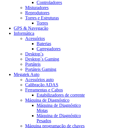
Controladores
Misturadores
Reprodutores
Torres e Estruturas
Torres
GPS & Navegação
Informática
Acessórios
Baterias
Carregadores
Desktop´s
Desktop´s Gaming
Portáteis
Portáteis Gaming
Megatek Auto
Acessórios auto
Calibração ADAS
Ferramentas e Cabos
Estabilizadores de corrente
Máquina de Diagnóstico
Máquina de Diagnóstico
Motas
Máquina de Diagnóstico
Pesados
Máquina programação de chaves