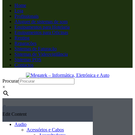
Home
Loja
Profissionais
Aluguer de sistemas de som
Equipamentos para Hotelaria
Equipamentos para Oficinas
Renting
Reparações
Sistemas de Faturação
Sistemas de Videovigilância
Sistemas POS
Contactos
Procurar
×
Edit Content
Audio
Acessórios e Cabos