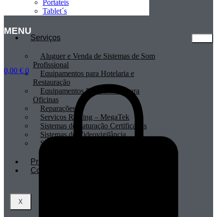
Portateis
Tablet´s
MENU
Serviços
Aluguer e Venda de Sistemas de Som
Profissional
0,00
€
0
Equipamentos para Hotelaria e
Restauração
Equipamentos Profissionais para
Oficinas
Reparações
Serviços Renting – MegaTek
Sistemas de Faturação Certificados
Sistemas de Videovigilância
Sistemas POS
Profissionais
Contactos
X