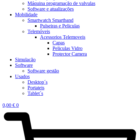
Máquina programação de valvulas
Software e atualizações
Mobilidade
Smartwatch Smartband
Pulseiras e Peliculas
Telemóveis
Acessorios Telemoveis
Capas
Peliculas Vidro
Protector Camera
Simulação
Software
Software gestão
Usados
Desktop´s
Portateis
Tablet´s
0,00
€
0