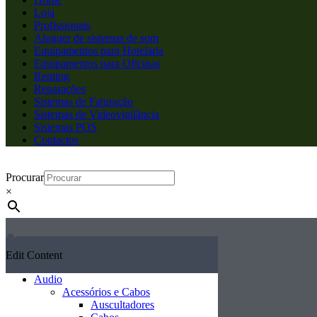
Loja
Profissionais
Aluguer de sistemas de som
Equipamentos para Hotelaria
Equipamentos para Oficinas
Renting
Reparações
Sistemas de Faturação
Sistemas de Videovigilância
Sistemas POS
Contactos
Procurar
×
Edit Content
Audio
Acessórios e Cabos
Auscultadores