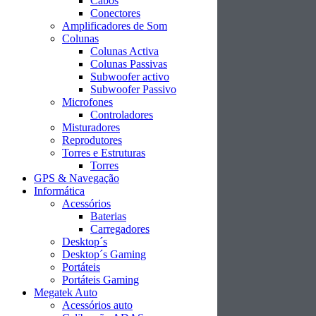
Cabos
Conectores
Amplificadores de Som
Colunas
Colunas Activa
Colunas Passivas
Subwoofer activo
Subwoofer Passivo
Microfones
Controladores
Misturadores
Reprodutores
Torres e Estruturas
Torres
GPS & Navegação
Informática
Acessórios
Baterias
Carregadores
Desktop´s
Desktop´s Gaming
Portáteis
Portáteis Gaming
Megatek Auto
Acessórios auto