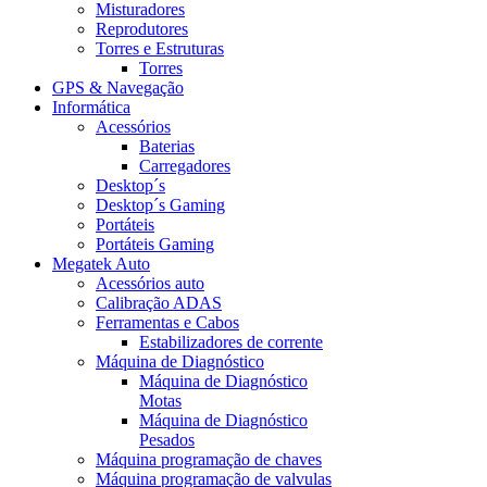
Misturadores
Reprodutores
Torres e Estruturas
Torres
GPS & Navegação
Informática
Acessórios
Baterias
Carregadores
Desktop´s
Desktop´s Gaming
Portáteis
Portáteis Gaming
Megatek Auto
Acessórios auto
Calibração ADAS
Ferramentas e Cabos
Estabilizadores de corrente
Máquina de Diagnóstico
Máquina de Diagnóstico
Motas
Máquina de Diagnóstico
Pesados
Máquina programação de chaves
Máquina programação de valvulas