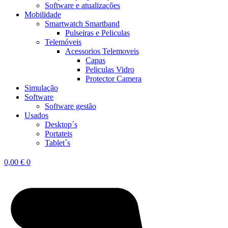
Software e atualizações
Mobilidade
Smartwatch Smartband
Pulseiras e Peliculas
Telemóveis
Acessorios Telemoveis
Capas
Peliculas Vidro
Protector Camera
Simulação
Software
Software gestão
Usados
Desktop´s
Portateis
Tablet´s
0,00
€
0