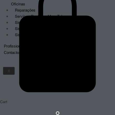
Oficinas
Reparações
Serviços Renting – MegaTek
Sistemas de Faturação Certificados
Sistemas de Videovigilância
Sistemas POS
Profissionais
Contactos
X
Cart