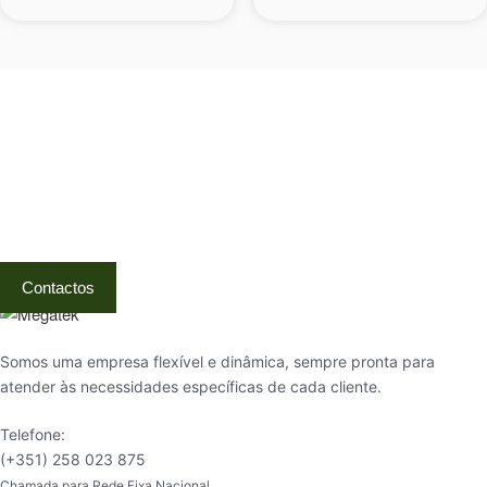
Visite a nossa Loja
Na MegaTek encontras tecnologia, ferramentas e soluções
profissionais ao melhor preço.
Ponte de Lima | Atendimento técnico especializado
Contactos
Somos uma empresa flexível e dinâmica, sempre pronta para
atender às necessidades específicas de cada cliente.
Telefone:
(+351) 258 023 875
Chamada para Rede Fixa Nacional