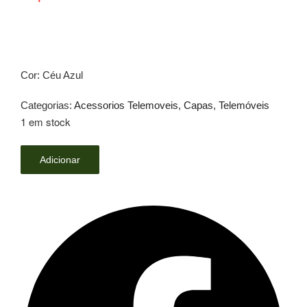
Cor: Céu Azul
Categorias:
Acessorios Telemoveis
,
Capas
,
Telemóveis
1 em stock
Quantidade
Adicionar
de
Capa
Jelly
Pro
-
Oppo
A54
5G
(Protecao