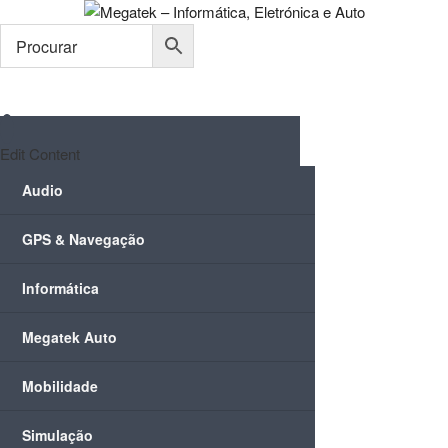
Skip
to
content
Edit Content
Audio
GPS & Navegação
Informática
Megatek Auto
Mobilidade
Simulação