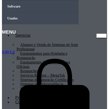
Software
Usados
MENU
Serviços
Aluguer e Venda de Sistemas de Som
Profissional
0,00
€
0
Equipamentos para Hotelaria e
Restauração
Equipamentos Profissionais para
Oficinas
Reparações
Serviços Renting – MegaTek
Sistemas de Faturação Certificados
Sistemas de Videovigilância
Sistemas POS
Profissionais
Contactos