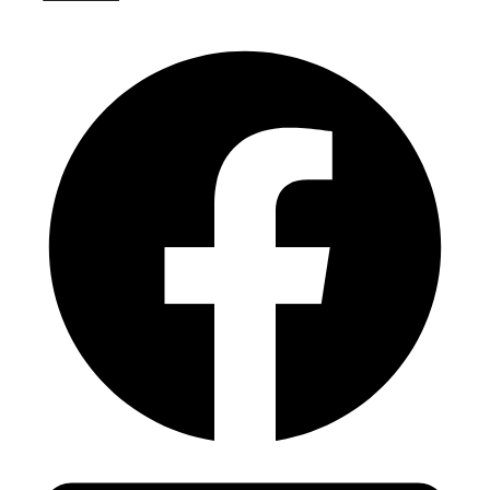
de
Capa
Jelly
Pro
-
Oppo
A58
4G