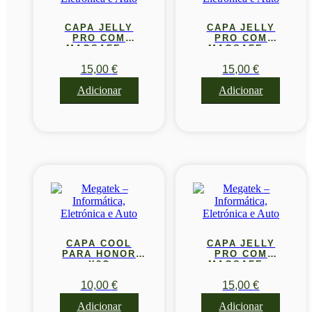
CAPA JELLY
CAPA JELLY
PRO COM
PRO COM
MAGSAFE –
MAGSAFE –
IPHONE 15 PRO
IPHONE 15 PRO
15,00
€
15,00
€
6.1″
6.1″
Adicionar
Adicionar
CAPA COOL
CAPA JELLY
PARA HONOR
PRO COM
X8C
MAGSAFE –
IPHONE 15 6.1″
10,00
€
15,00
€
Adicionar
Adicionar