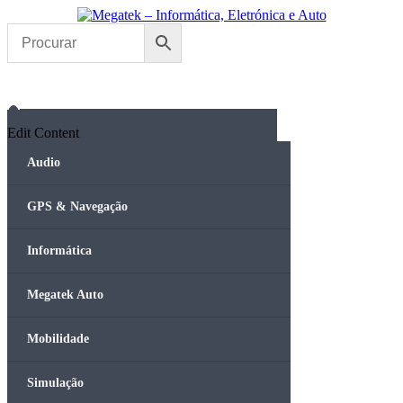
Skip
to
content
Edit Content
Audio
GPS & Navegação
Informática
Megatek Auto
Mobilidade
Simulação