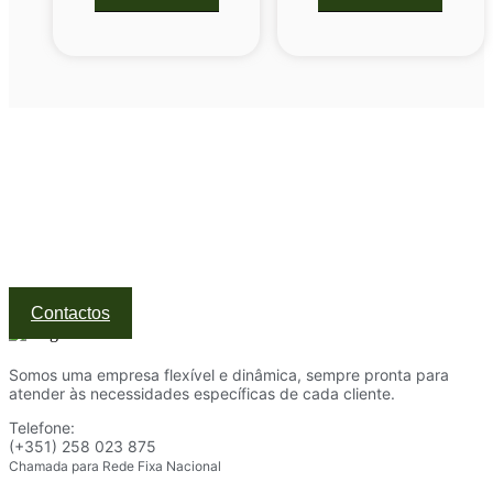
Visite a nossa Loja
Na MegaTek encontras tecnologia, ferramentas e soluções
profissionais ao melhor preço.
Ponte de Lima | Atendimento técnico especializado
Contactos
Somos uma empresa flexível e dinâmica, sempre pronta para
atender às necessidades específicas de cada cliente.
Telefone:
(+351) 258 023 875
Chamada para Rede Fixa Nacional