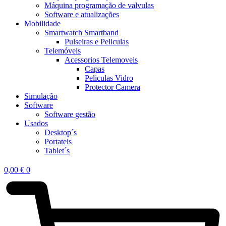
Máquina programação de valvulas
Software e atualizações
Mobilidade
Smartwatch Smartband
Pulseiras e Peliculas
Telemóveis
Acessorios Telemoveis
Capas
Peliculas Vidro
Protector Camera
Simulação
Software
Software gestão
Usados
Desktop´s
Portateis
Tablet´s
0,00
€
0