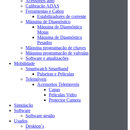
Acessórios auto
Calibração ADAS
Ferramentas e Cabos
Estabilizadores de corrente
Máquina de Diagnóstico
Máquina de Diagnóstico
Motas
Máquina de Diagnóstico
Pesados
Máquina programação de chaves
Máquina programação de valvulas
Software e atualizações
Mobilidade
Smartwatch Smartband
Pulseiras e Peliculas
Telemóveis
Acessorios Telemoveis
Capas
Peliculas Vidro
Protector Camera
Simulação
Software
Software gestão
Usados
Desktop´s