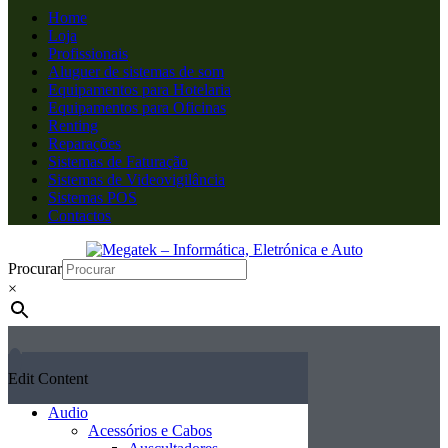
Home
Loja
Profissionais
Aluguer de sistemas de som
Equipamentos para Hotelaria
Equipamentos para Oficinas
Renting
Reparações
Sistemas de Faturação
Sistemas de Videovigilância
Sistemas POS
Contactos
Procurar
×
Edit Content
Audio
Acessórios e Cabos