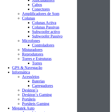
Auscultadores
Cabos
Conectores
Amplificadores de Som
Colunas
Colunas Activa
Colunas Passivas
Subwoofer activo
Subwoofer Passivo
Microfones
Controladores
Misturadores
Reprodutores
Torres e Estruturas
Torres
GPS & Navegação
Informática
Acessórios
Baterias
Carregadores
Desktop´s
Desktop´s Gaming
Portáteis
Portáteis Gaming
Megatek Auto