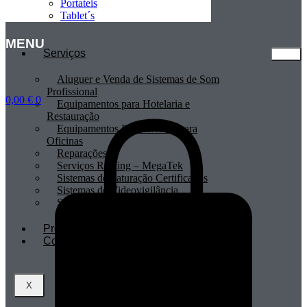
Portateis
Tablet´s
MENU
Serviços
Aluguer e Venda de Sistemas de Som
Profissional
0,00
€
0
Equipamentos para Hotelaria e
Restauração
Equipamentos Profissionais para
Oficinas
Reparações
Serviços Renting – MegaTek
Sistemas de Faturação Certificados
Sistemas de Videovigilância
Sistemas POS
Profissionais
Contactos
X