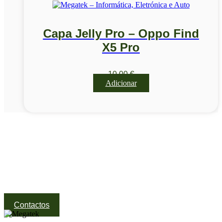
Capa Jelly Pro – Oppo Find
X5 Pro
10,00
€
Adicionar
Visite a nossa Loja
Na MegaTek encontras tecnologia, ferramentas e soluções
profissionais ao melhor preço.
Ponte de Lima | Atendimento técnico especializado
Contactos