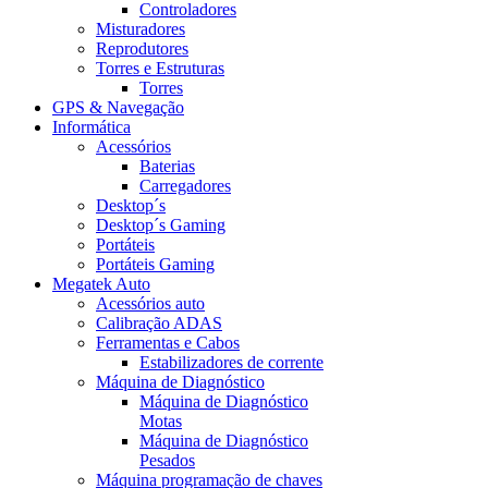
Controladores
Misturadores
Reprodutores
Torres e Estruturas
Torres
GPS & Navegação
Informática
Acessórios
Baterias
Carregadores
Desktop´s
Desktop´s Gaming
Portáteis
Portáteis Gaming
Megatek Auto
Acessórios auto
Calibração ADAS
Ferramentas e Cabos
Estabilizadores de corrente
Máquina de Diagnóstico
Máquina de Diagnóstico
Motas
Máquina de Diagnóstico
Pesados
Máquina programação de chaves