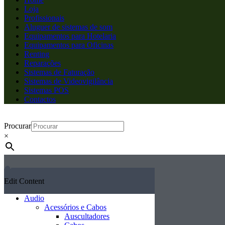
Loja
Profissionais
Aluguer de sistemas de som
Equipamentos para Hotelaria
Equipamentos para Oficinas
Renting
Reparações
Sistemas de Faturação
Sistemas de Videovigilância
Sistemas POS
Contactos
Procurar
×
Edit Content
Audio
Acessórios e Cabos
Auscultadores