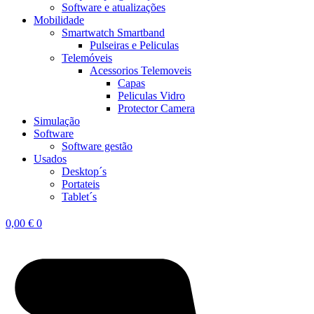
Software e atualizações
Mobilidade
Smartwatch Smartband
Pulseiras e Peliculas
Telemóveis
Acessorios Telemoveis
Capas
Peliculas Vidro
Protector Camera
Simulação
Software
Software gestão
Usados
Desktop´s
Portateis
Tablet´s
0,00
€
0