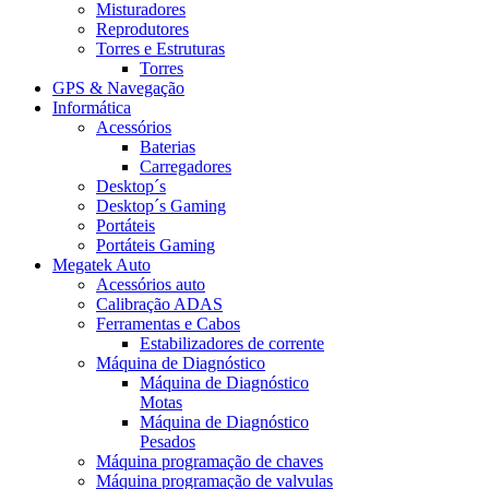
Misturadores
Reprodutores
Torres e Estruturas
Torres
GPS & Navegação
Informática
Acessórios
Baterias
Carregadores
Desktop´s
Desktop´s Gaming
Portáteis
Portáteis Gaming
Megatek Auto
Acessórios auto
Calibração ADAS
Ferramentas e Cabos
Estabilizadores de corrente
Máquina de Diagnóstico
Máquina de Diagnóstico
Motas
Máquina de Diagnóstico
Pesados
Máquina programação de chaves
Máquina programação de valvulas