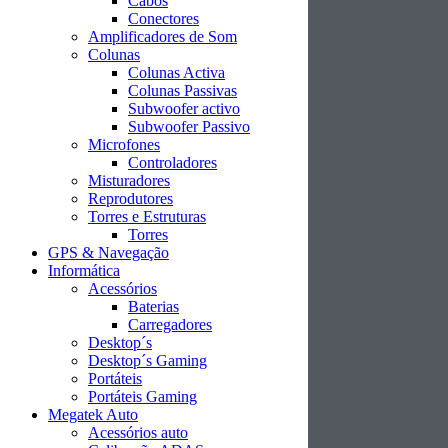
Cabos
Conectores
Amplificadores de Som
Colunas
Colunas Activa
Colunas Passivas
Subwoofer activo
Subwoofer Passivo
Microfones
Controladores
Misturadores
Reprodutores
Torres e Estruturas
Torres
GPS & Navegação
Informática
Acessórios
Baterias
Carregadores
Desktop´s
Desktop´s Gaming
Portáteis
Portáteis Gaming
Megatek Auto
Acessórios auto