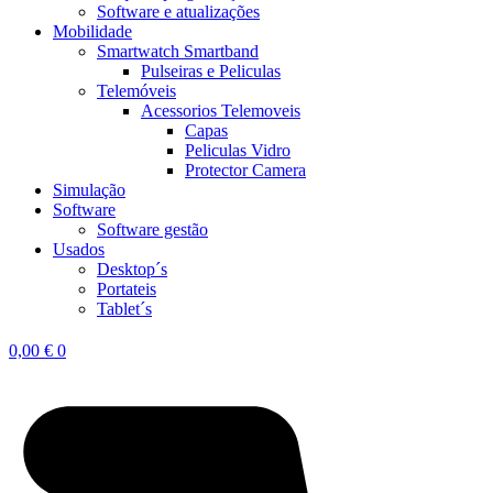
Software e atualizações
Mobilidade
Smartwatch Smartband
Pulseiras e Peliculas
Telemóveis
Acessorios Telemoveis
Capas
Peliculas Vidro
Protector Camera
Simulação
Software
Software gestão
Usados
Desktop´s
Portateis
Tablet´s
0,00
€
0