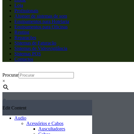
Loja
Profissionais
Aluguer de sistemas de som
Equipamentos para Hotelaria
Equipamentos para Oficinas
Renting
Reparações
Sistemas de Faturação
Sistemas de Videovigilância
Sistemas POS
Contactos
Procurar
×
Edit Content
Audio
Acessórios e Cabos
Auscultadores