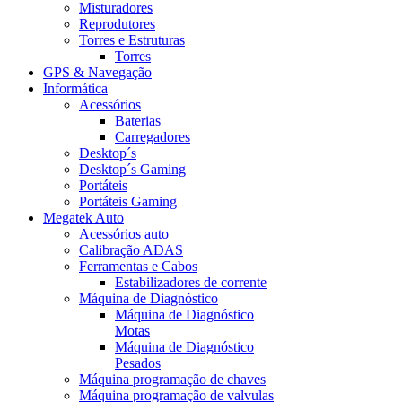
Misturadores
Reprodutores
Torres e Estruturas
Torres
GPS & Navegação
Informática
Acessórios
Baterias
Carregadores
Desktop´s
Desktop´s Gaming
Portáteis
Portáteis Gaming
Megatek Auto
Acessórios auto
Calibração ADAS
Ferramentas e Cabos
Estabilizadores de corrente
Máquina de Diagnóstico
Máquina de Diagnóstico
Motas
Máquina de Diagnóstico
Pesados
Máquina programação de chaves
Máquina programação de valvulas