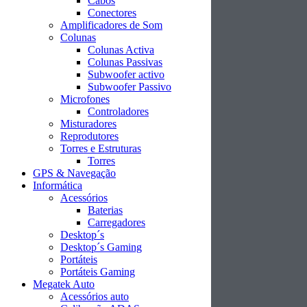
Cabos
Conectores
Amplificadores de Som
Colunas
Colunas Activa
Colunas Passivas
Subwoofer activo
Subwoofer Passivo
Microfones
Controladores
Misturadores
Reprodutores
Torres e Estruturas
Torres
GPS & Navegação
Informática
Acessórios
Baterias
Carregadores
Desktop´s
Desktop´s Gaming
Portáteis
Portáteis Gaming
Megatek Auto
Acessórios auto