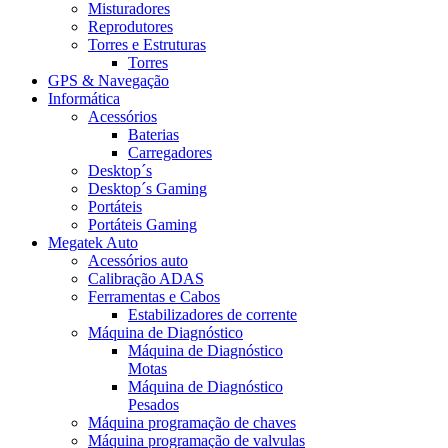
Misturadores
Reprodutores
Torres e Estruturas
Torres
GPS & Navegação
Informática
Acessórios
Baterias
Carregadores
Desktop´s
Desktop´s Gaming
Portáteis
Portáteis Gaming
Megatek Auto
Acessórios auto
Calibração ADAS
Ferramentas e Cabos
Estabilizadores de corrente
Máquina de Diagnóstico
Máquina de Diagnóstico
Motas
Máquina de Diagnóstico
Pesados
Máquina programação de chaves
Máquina programação de valvulas