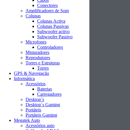
Cabos
Conectores
Amplificadores de Som
Colunas
Colunas Activa
Colunas Passivas
Subwoofer activo
Subwoofer Passivo
Microfones
Controladores
Misturadores
Reprodutores
Torres e Estruturas
Torres
GPS & Navegação
Informática
Acessórios
Baterias
Carregadores
Desktop´s
Desktop´s Gaming
Portáteis
Portáteis Gaming
Megatek Auto
Acessórios auto