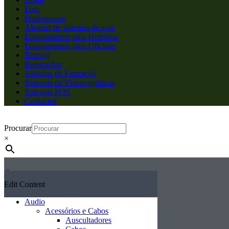
Loja
Profissionais
Aluguer de sistemas de som
Equipamentos para Hotelaria
Equipamentos para Oficinas
Renting
Reparações
Sistemas de Faturação
Sistemas de Videovigilância
Sistemas POS
Contactos
Procurar
×
Edit Content
Audio
Acessórios e Cabos
Auscultadores