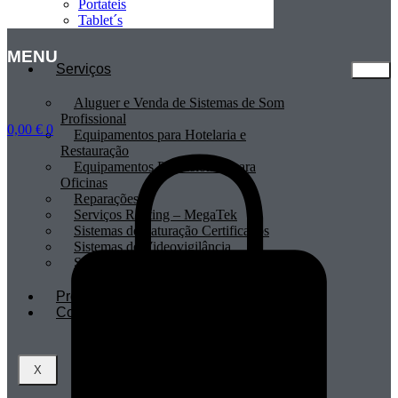
Portateis
Tablet´s
MENU
Serviços
Aluguer e Venda de Sistemas de Som
Profissional
0,00
€
0
Equipamentos para Hotelaria e
Restauração
Equipamentos Profissionais para
Oficinas
Reparações
Serviços Renting – MegaTek
Sistemas de Faturação Certificados
Sistemas de Videovigilância
Sistemas POS
Profissionais
Contactos
X