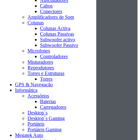
Auscultadores
Cabos
Conectores
Amplificadores de Som
Colunas
Colunas Activa
Colunas Passivas
Subwoofer activo
Subwoofer Passivo
Microfones
Controladores
Misturadores
Reprodutores
Torres e Estruturas
Torres
GPS & Navegação
Informática
Acessórios
Baterias
Carregadores
Desktop´s
Desktop´s Gaming
Portáteis
Portáteis Gaming
Megatek Auto