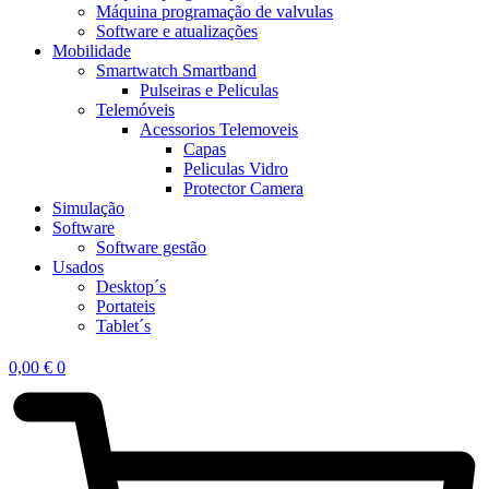
Máquina programação de valvulas
Software e atualizações
Mobilidade
Smartwatch Smartband
Pulseiras e Peliculas
Telemóveis
Acessorios Telemoveis
Capas
Peliculas Vidro
Protector Camera
Simulação
Software
Software gestão
Usados
Desktop´s
Portateis
Tablet´s
0,00
€
0