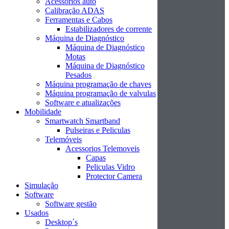
Acessórios auto
Calibração ADAS
Ferramentas e Cabos
Estabilizadores de corrente
Máquina de Diagnóstico
Máquina de Diagnóstico
Motas
Máquina de Diagnóstico
Pesados
Máquina programação de chaves
Máquina programação de valvulas
Software e atualizações
Mobilidade
Smartwatch Smartband
Pulseiras e Peliculas
Telemóveis
Acessorios Telemoveis
Capas
Peliculas Vidro
Protector Camera
Simulação
Software
Software gestão
Usados
Desktop´s