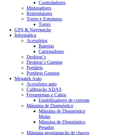
Controladores
Misturadores
Reprodutores
Torres e Estruturas
Torres
GPS & Navegação
Informática
Acessórios
Baterias
Carregadores
Desktop´s
Desktop´s Gaming
Portáteis
Portáteis Gaming
Megatek Auto
Acessórios auto
Calibração ADAS
Ferramentas e Cabos
Estabilizadores de corrente
Máquina de Diagnóstico
Máquina de Diagnóstico
Motas
Máquina de Diagnóstico
Pesados
Máquina programação de chaves