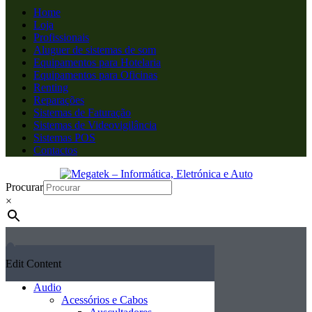
Home
Loja
Profissionais
Aluguer de sistemas de som
Equipamentos para Hotelaria
Equipamentos para Oficinas
Renting
Reparações
Sistemas de Faturação
Sistemas de Videovigilância
Sistemas POS
Contactos
Procurar
×
Edit Content
Audio
Acessórios e Cabos