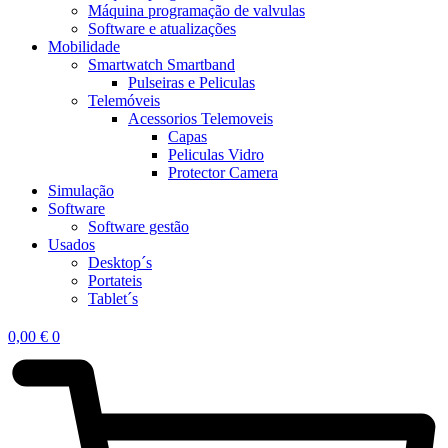
Máquina programação de valvulas
Software e atualizações
Mobilidade
Smartwatch Smartband
Pulseiras e Peliculas
Telemóveis
Acessorios Telemoveis
Capas
Peliculas Vidro
Protector Camera
Simulação
Software
Software gestão
Usados
Desktop´s
Portateis
Tablet´s
0,00
€
0