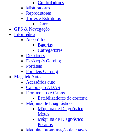
Controladores
Misturadores
Reprodutores
Torres e Estruturas
Torres
GPS & Navegação
Informática
Acessórios
Baterias
Carregadores
Desktop´s
Desktop´s Gaming
Portáteis
Portáteis Gaming
Megatek Auto
Acessórios auto
Calibração ADAS
Ferramentas e Cabos
Estabilizadores de corrente
Máquina de Diagnóstico
Máquina de Diagnóstico
Motas
Máquina de Diagnóstico
Pesados
Máquina programação de chaves