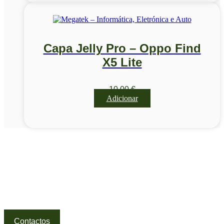
Capa Jelly Pro – Oppo Find
X5 Lite
10,00
€
Adicionar
Visite a nossa Loja
Na MegaTek encontras tecnologia, ferramentas e soluções
profissionais ao melhor preço.
Ponte de Lima | Atendimento técnico especializado
Contactos