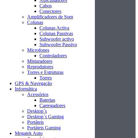
Auscultadores
Cabos
Conectores
Amplificadores de Som
Colunas
Colunas Activa
Colunas Passivas
Subwoofer activo
Subwoofer Passivo
Microfones
Controladores
Misturadores
Reprodutores
Torres e Estruturas
Torres
GPS & Navegação
Informática
Acessórios
Baterias
Carregadores
Desktop´s
Desktop´s Gaming
Portáteis
Portáteis Gaming
Megatek Auto