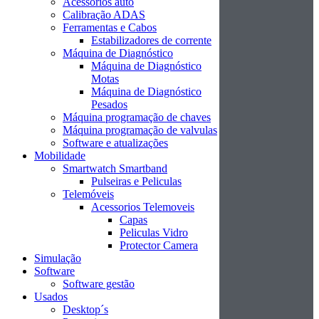
Acessórios auto
Calibração ADAS
Ferramentas e Cabos
Estabilizadores de corrente
Máquina de Diagnóstico
Máquina de Diagnóstico
Motas
Máquina de Diagnóstico
Pesados
Máquina programação de chaves
Máquina programação de valvulas
Software e atualizações
Mobilidade
Smartwatch Smartband
Pulseiras e Peliculas
Telemóveis
Acessorios Telemoveis
Capas
Peliculas Vidro
Protector Camera
Simulação
Software
Software gestão
Usados
Desktop´s