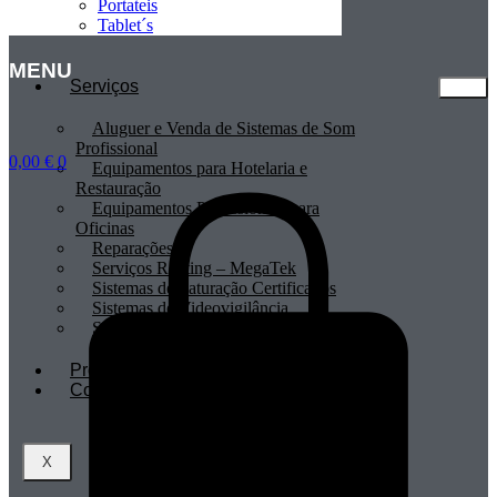
Portateis
Tablet´s
MENU
Serviços
Aluguer e Venda de Sistemas de Som
Profissional
0,00
€
0
Equipamentos para Hotelaria e
Restauração
Equipamentos Profissionais para
Oficinas
Reparações
Serviços Renting – MegaTek
Sistemas de Faturação Certificados
Sistemas de Videovigilância
Sistemas POS
Profissionais
Contactos
X