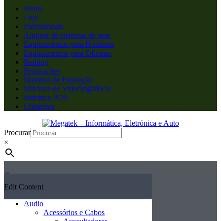
Home
Loja
Profissionais
Aluguer de sistemas de som
Equipamentos para Hotelaria
Equipamentos para Oficinas
Renting
Reparações
Sistemas de Faturação
Sistemas de Videovigilância
Sistemas POS
Contactos
Procurar
×
Edit Content
Audio
Acessórios e Cabos