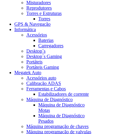
Misturadores
Reprodutores
Torres e Estruturas
Torres
GPS & Navegação
Informática
Acessórios
Baterias
Carregadores
Desktop´s
Desktop´s Gaming
Portáteis
Portáteis Gaming
Megatek Auto
Acessórios auto
Calibração ADAS
Ferramentas e Cabos
Estabilizadores de corrente
Máquina de Diagnóstico
Máquina de Diagnóstico
Motas
Máquina de Diagnóstico
Pesados
Máquina programação de chaves
Máquina programação de valvulas