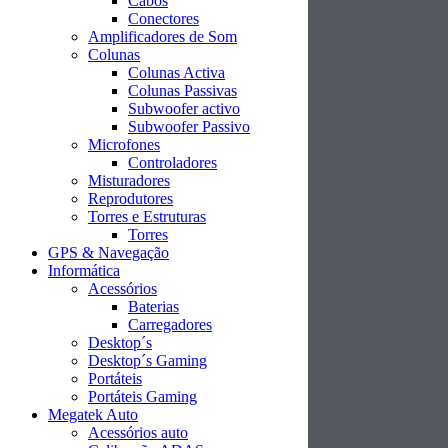
Cabos
Conectores
Amplificadores de Som
Colunas
Colunas Activa
Colunas Passivas
Subwoofer activo
Subwoofer Passivo
Microfones
Controladores
Misturadores
Reprodutores
Torres e Estruturas
Torres
GPS & Navegação
Informática
Acessórios
Baterias
Carregadores
Desktop´s
Desktop´s Gaming
Portáteis
Portáteis Gaming
Megatek Auto
Acessórios auto