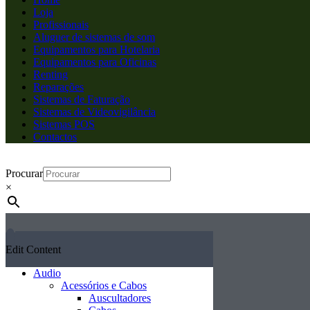
Loja
Profissionais
Aluguer de sistemas de som
Equipamentos para Hotelaria
Equipamentos para Oficinas
Renting
Reparações
Sistemas de Faturação
Sistemas de Videovigilância
Sistemas POS
Contactos
Procurar
×
Edit Content
Audio
Acessórios e Cabos
Auscultadores