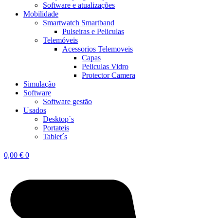
Software e atualizações
Mobilidade
Smartwatch Smartband
Pulseiras e Peliculas
Telemóveis
Acessorios Telemoveis
Capas
Peliculas Vidro
Protector Camera
Simulação
Software
Software gestão
Usados
Desktop´s
Portateis
Tablet´s
0,00
€
0