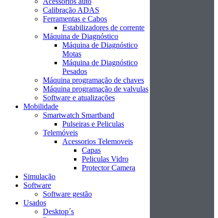
Acessórios auto
Calibração ADAS
Ferramentas e Cabos
Estabilizadores de corrente
Máquina de Diagnóstico
Máquina de Diagnóstico
Motas
Máquina de Diagnóstico
Pesados
Máquina programação de chaves
Máquina programação de valvulas
Software e atualizações
Mobilidade
Smartwatch Smartband
Pulseiras e Peliculas
Telemóveis
Acessorios Telemoveis
Capas
Peliculas Vidro
Protector Camera
Simulação
Software
Software gestão
Usados
Desktop´s