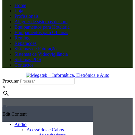
Home
Loja
Profissionais
Aluguer de sistemas de som
Equipamentos para Hotelaria
Equipamentos para Oficinas
Renting
Reparações
Sistemas de Faturação
Sistemas de Videovigilância
Sistemas POS
Contactos
Procurar
×
Edit Content
Audio
Acessórios e Cabos