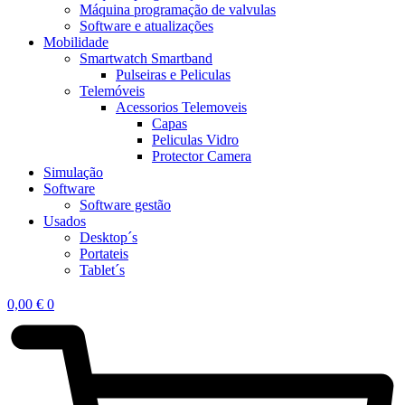
Máquina programação de valvulas
Software e atualizações
Mobilidade
Smartwatch Smartband
Pulseiras e Peliculas
Telemóveis
Acessorios Telemoveis
Capas
Peliculas Vidro
Protector Camera
Simulação
Software
Software gestão
Usados
Desktop´s
Portateis
Tablet´s
0,00
€
0