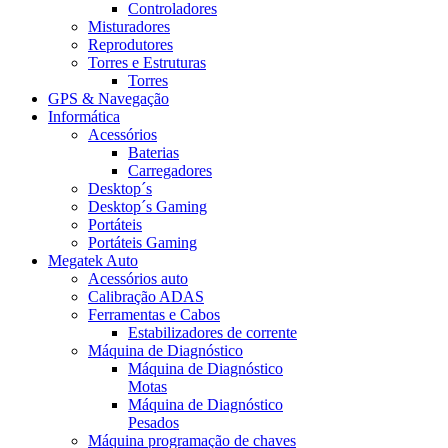
Controladores
Misturadores
Reprodutores
Torres e Estruturas
Torres
GPS & Navegação
Informática
Acessórios
Baterias
Carregadores
Desktop´s
Desktop´s Gaming
Portáteis
Portáteis Gaming
Megatek Auto
Acessórios auto
Calibração ADAS
Ferramentas e Cabos
Estabilizadores de corrente
Máquina de Diagnóstico
Máquina de Diagnóstico
Motas
Máquina de Diagnóstico
Pesados
Máquina programação de chaves