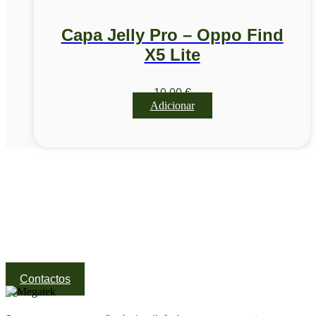
Capa Jelly Pro – Oppo Find
X5 Lite
10,00
€
Adicionar
Visite a nossa Loja
Na MegaTek encontras tecnologia, ferramentas e soluções
profissionais ao melhor preço.
Ponte de Lima | Atendimento técnico especializado
Contactos