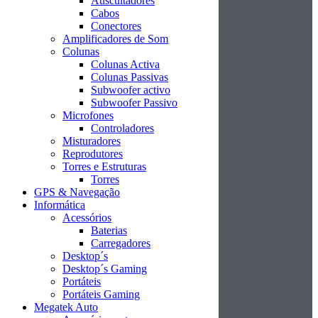
Auscultadores
Cabos
Conectores
Amplificadores de Som
Colunas
Colunas Activa
Colunas Passivas
Subwoofer activo
Subwoofer Passivo
Microfones
Controladores
Misturadores
Reprodutores
Torres e Estruturas
Torres
GPS & Navegação
Informática
Acessórios
Baterias
Carregadores
Desktop´s
Desktop´s Gaming
Portáteis
Portáteis Gaming
Megatek Auto