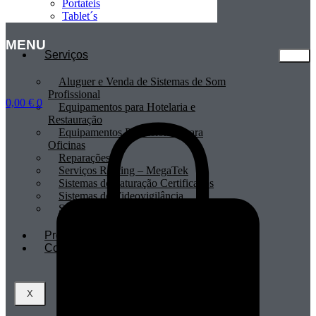
Portateis
Tablet´s
MENU
Serviços
Aluguer e Venda de Sistemas de Som
Profissional
0,00
€
0
Equipamentos para Hotelaria e
Restauração
Equipamentos Profissionais para
Oficinas
Reparações
Serviços Renting – MegaTek
Sistemas de Faturação Certificados
Sistemas de Videovigilância
Sistemas POS
Profissionais
Contactos
X