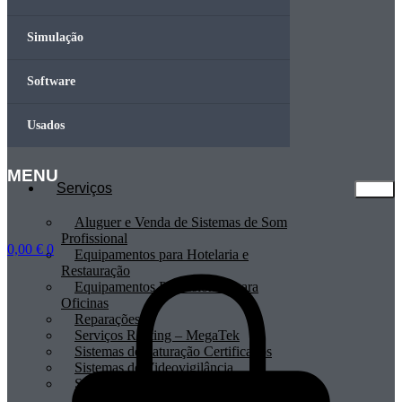
Simulação
Software
Usados
MENU
Serviços
Aluguer e Venda de Sistemas de Som
Profissional
0,00
€
0
Equipamentos para Hotelaria e
Restauração
Equipamentos Profissionais para
Oficinas
Reparações
Serviços Renting – MegaTek
Sistemas de Faturação Certificados
Sistemas de Videovigilância
Sistemas POS