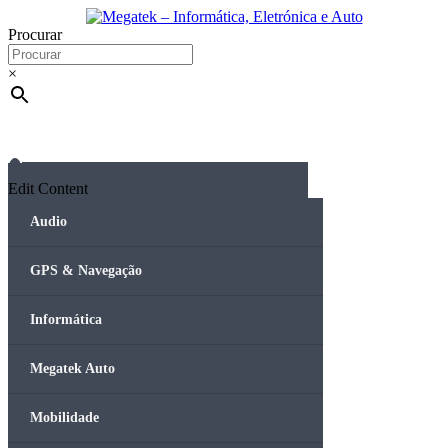
Skip
to
Procurar
content
×
Edit Content
Audio
GPS & Navegação
Informática
Megatek Auto
Mobilidade