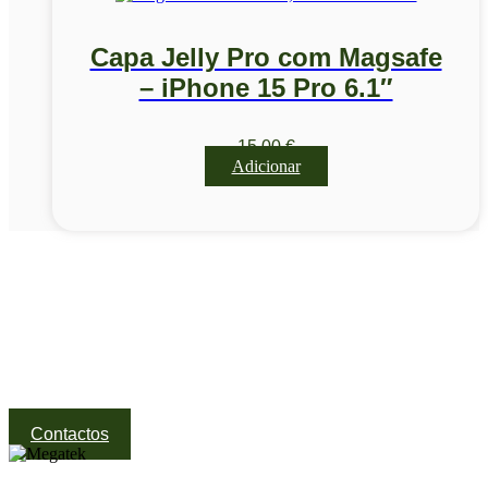
Capa Jelly Pro com Magsafe
– iPhone 15 Pro 6.1″
15,00
€
Adicionar
Visite a nossa Loja
Na MegaTek encontras tecnologia, ferramentas e soluções
profissionais ao melhor preço.
Ponte de Lima | Atendimento técnico especializado
Contactos