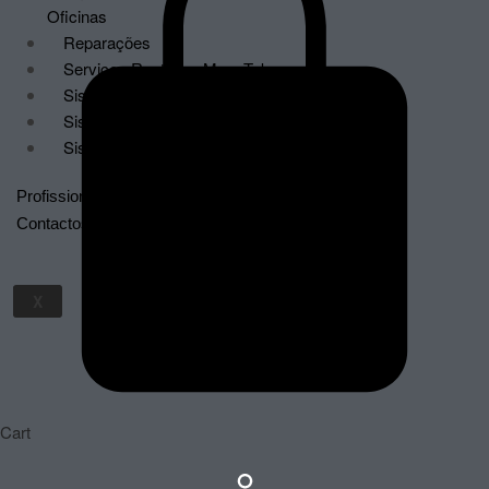
Oficinas
Reparações
Serviços Renting – MegaTek
Sistemas de Faturação Certificados
Sistemas de Videovigilância
Sistemas POS
Profissionais
Contactos
X
Cart