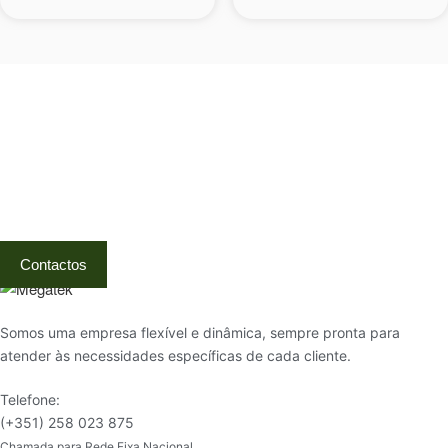
Visite a nossa Loja
Na MegaTek encontras tecnologia, ferramentas e soluções
profissionais ao melhor preço.
Ponte de Lima | Atendimento técnico especializado
Contactos
Somos uma empresa flexível e dinâmica, sempre pronta para
atender às necessidades específicas de cada cliente.
Telefone:
(+351) 258 023 875
Chamada para Rede Fixa Nacional