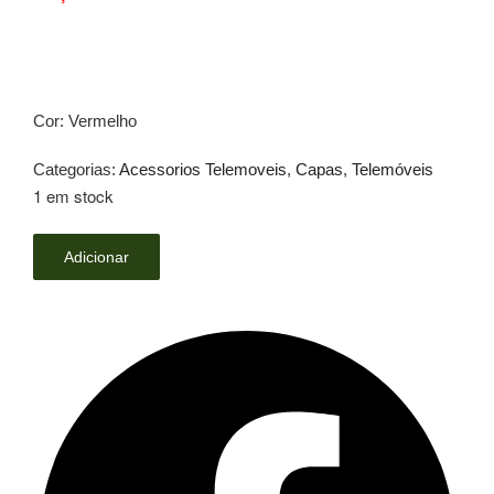
Cor: Vermelho
Categorias:
Acessorios Telemoveis
,
Capas
,
Telemóveis
1 em stock
Quantidade
Adicionar
de
Capa
Jelly
Pro
-
Samsung
Galaxy
M53
(Protecao