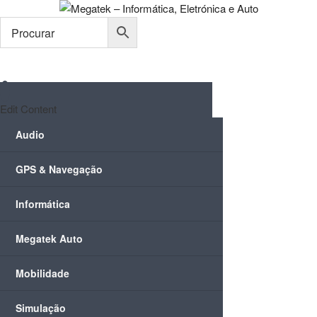
Skip
to
content
Edit Content
Audio
GPS & Navegação
Informática
Megatek Auto
Mobilidade
Simulação