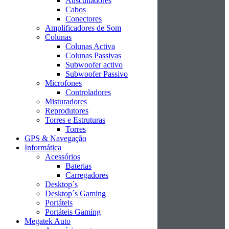
Auscultadores
Cabos
Conectores
Amplificadores de Som
Colunas
Colunas Activa
Colunas Passivas
Subwoofer activo
Subwoofer Passivo
Microfones
Controladores
Misturadores
Reprodutores
Torres e Estruturas
Torres
GPS & Navegação
Informática
Acessórios
Baterias
Carregadores
Desktop´s
Desktop´s Gaming
Portáteis
Portáteis Gaming
Megatek Auto