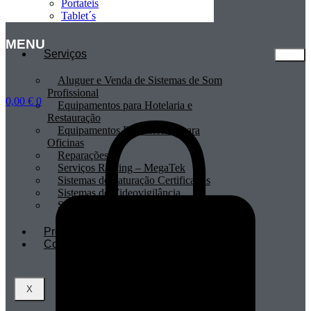
Portateis
Tablet´s
MENU
Serviços
Aluguer e Venda de Sistemas de Som
Profissional
0,00
€
0
Equipamentos para Hotelaria e
Restauração
Equipamentos Profissionais para
Oficinas
Reparações
Serviços Renting – MegaTek
Sistemas de Faturação Certificados
Sistemas de Videovigilância
Sistemas POS
Profissionais
Contactos
X