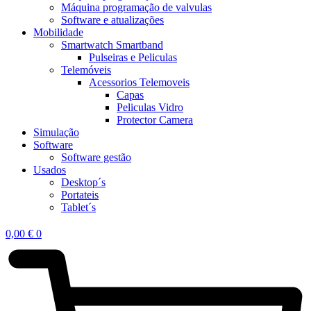
Máquina programação de valvulas
Software e atualizações
Mobilidade
Smartwatch Smartband
Pulseiras e Peliculas
Telemóveis
Acessorios Telemoveis
Capas
Peliculas Vidro
Protector Camera
Simulação
Software
Software gestão
Usados
Desktop´s
Portateis
Tablet´s
0,00
€
0