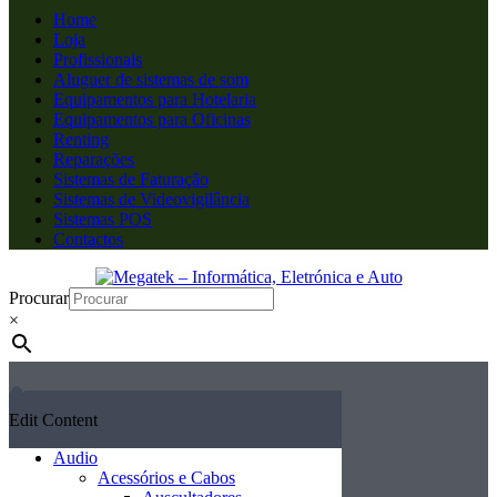
Home
Loja
Profissionais
Aluguer de sistemas de som
Equipamentos para Hotelaria
Equipamentos para Oficinas
Renting
Reparações
Sistemas de Faturação
Sistemas de Videovigilância
Sistemas POS
Contactos
Procurar
×
Edit Content
Audio
Acessórios e Cabos