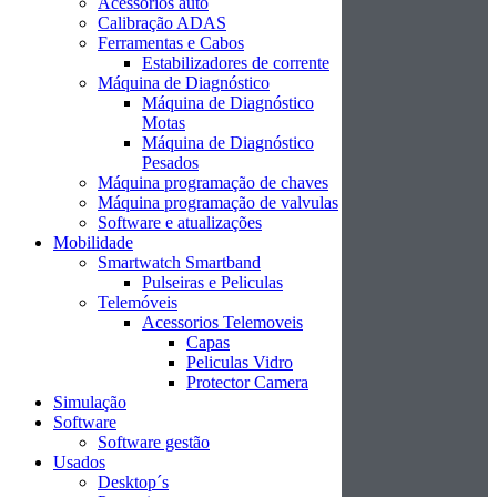
Acessórios auto
Calibração ADAS
Ferramentas e Cabos
Estabilizadores de corrente
Máquina de Diagnóstico
Máquina de Diagnóstico
Motas
Máquina de Diagnóstico
Pesados
Máquina programação de chaves
Máquina programação de valvulas
Software e atualizações
Mobilidade
Smartwatch Smartband
Pulseiras e Peliculas
Telemóveis
Acessorios Telemoveis
Capas
Peliculas Vidro
Protector Camera
Simulação
Software
Software gestão
Usados
Desktop´s