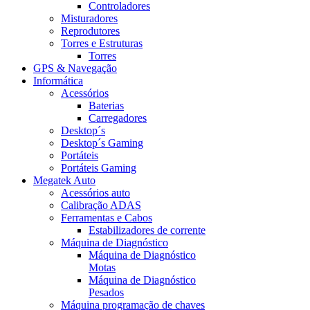
Controladores
Misturadores
Reprodutores
Torres e Estruturas
Torres
GPS & Navegação
Informática
Acessórios
Baterias
Carregadores
Desktop´s
Desktop´s Gaming
Portáteis
Portáteis Gaming
Megatek Auto
Acessórios auto
Calibração ADAS
Ferramentas e Cabos
Estabilizadores de corrente
Máquina de Diagnóstico
Máquina de Diagnóstico
Motas
Máquina de Diagnóstico
Pesados
Máquina programação de chaves