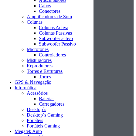
Auscultadores
Cabos
Conectores
Amplificadores de Som
Colunas
Colunas Activa
Colunas Passivas
Subwoofer activo
Subwoofer Passivo
Microfones
Controladores
Misturadores
Reprodutores
Torres e Estruturas
Torres
GPS & Navegação
Informática
Acessórios
Baterias
Carregadores
Desktop´s
Desktop´s Gaming
Portáteis
Portáteis Gaming
Megatek Auto