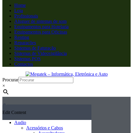
Home
Loja
Profissionais
Aluguer de sistemas de som
Equipamentos para Hotelaria
Equipamentos para Oficinas
Renting
Reparações
Sistemas de Faturação
Sistemas de Videovigilância
Sistemas POS
Contactos
Procurar
×
Edit Content
Audio
Acessórios e Cabos