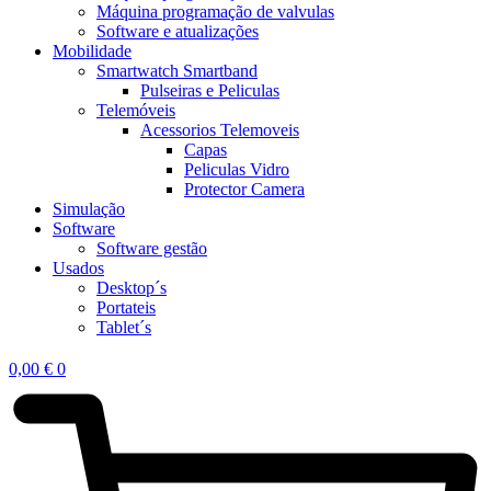
Máquina programação de valvulas
Software e atualizações
Mobilidade
Smartwatch Smartband
Pulseiras e Peliculas
Telemóveis
Acessorios Telemoveis
Capas
Peliculas Vidro
Protector Camera
Simulação
Software
Software gestão
Usados
Desktop´s
Portateis
Tablet´s
0,00
€
0