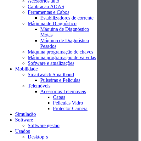
Acessórios auto
Calibração ADAS
Ferramentas e Cabos
Estabilizadores de corrente
Máquina de Diagnóstico
Máquina de Diagnóstico
Motas
Máquina de Diagnóstico
Pesados
Máquina programação de chaves
Máquina programação de valvulas
Software e atualizações
Mobilidade
Smartwatch Smartband
Pulseiras e Peliculas
Telemóveis
Acessorios Telemoveis
Capas
Peliculas Vidro
Protector Camera
Simulação
Software
Software gestão
Usados
Desktop´s