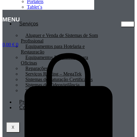
Portateis
Tablet´s
MENU
Serviços
Aluguer e Venda de Sistemas de Som
Profissional
0,00
€
0
Equipamentos para Hotelaria e
Restauração
Equipamentos Profissionais para
Oficinas
Reparações
Serviços Renting – MegaTek
Sistemas de Faturação Certificados
Sistemas de Videovigilância
Sistemas POS
Profissionais
Contactos
X