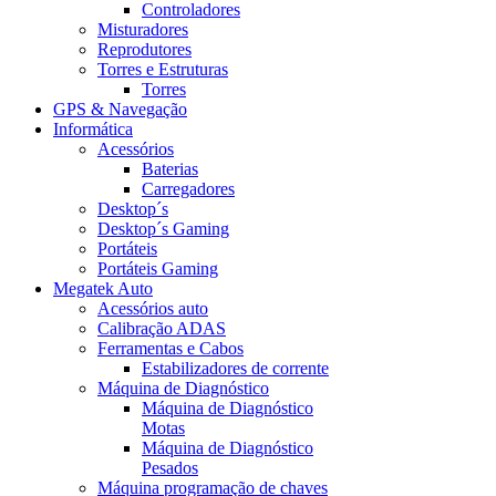
Controladores
Misturadores
Reprodutores
Torres e Estruturas
Torres
GPS & Navegação
Informática
Acessórios
Baterias
Carregadores
Desktop´s
Desktop´s Gaming
Portáteis
Portáteis Gaming
Megatek Auto
Acessórios auto
Calibração ADAS
Ferramentas e Cabos
Estabilizadores de corrente
Máquina de Diagnóstico
Máquina de Diagnóstico
Motas
Máquina de Diagnóstico
Pesados
Máquina programação de chaves