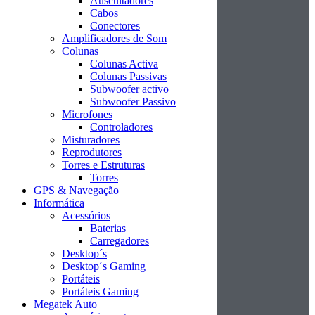
Auscultadores
Cabos
Conectores
Amplificadores de Som
Colunas
Colunas Activa
Colunas Passivas
Subwoofer activo
Subwoofer Passivo
Microfones
Controladores
Misturadores
Reprodutores
Torres e Estruturas
Torres
GPS & Navegação
Informática
Acessórios
Baterias
Carregadores
Desktop´s
Desktop´s Gaming
Portáteis
Portáteis Gaming
Megatek Auto