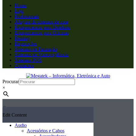
Home
Loja
Profissionais
Aluguer de sistemas de som
Equipamentos para Hotelaria
Equipamentos para Oficinas
Renting
Reparações
Sistemas de Faturação
Sistemas de Videovigilância
Sistemas POS
Contactos
Procurar
×
Edit Content
Audio
Acessórios e Cabos