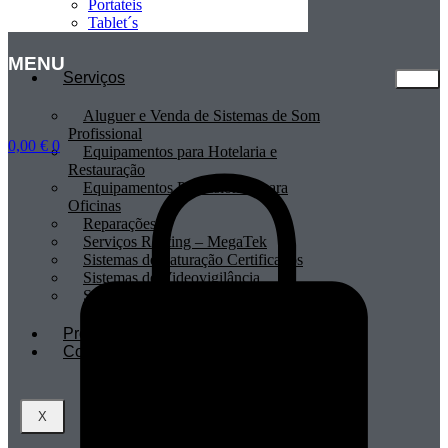
Portateis
Tablet´s
MENU
Serviços
Aluguer e Venda de Sistemas de Som
Profissional
0,00
€
0
Equipamentos para Hotelaria e
Restauração
Equipamentos Profissionais para
Oficinas
Reparações
Serviços Renting – MegaTek
Sistemas de Faturação Certificados
Sistemas de Videovigilância
Sistemas POS
Profissionais
Contactos
X