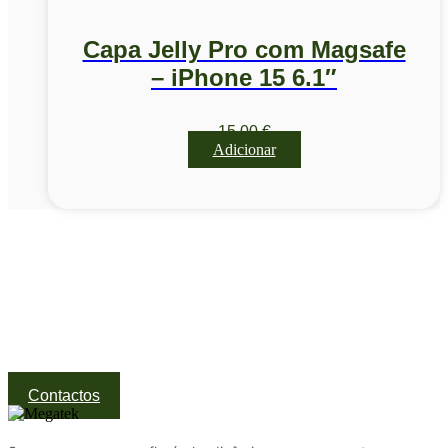
Capa Jelly Pro com Magsafe
– iPhone 15 6.1″
15,00
€
Adicionar
Visite a nossa Loja
Na MegaTek encontras tecnologia, ferramentas e soluções
profissionais ao melhor preço.
Ponte de Lima | Atendimento técnico especializado
Contactos