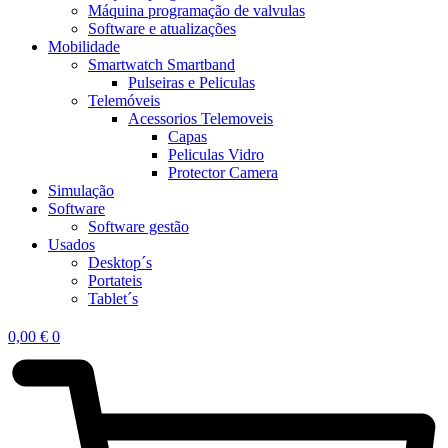
Máquina programação de valvulas
Software e atualizações
Mobilidade
Smartwatch Smartband
Pulseiras e Peliculas
Telemóveis
Acessorios Telemoveis
Capas
Peliculas Vidro
Protector Camera
Simulação
Software
Software gestão
Usados
Desktop´s
Portateis
Tablet´s
0,00
€
0