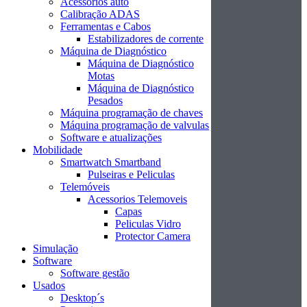
Acessórios auto
Calibração ADAS
Ferramentas e Cabos
Estabilizadores de corrente
Máquina de Diagnóstico
Máquina de Diagnóstico
Motas
Máquina de Diagnóstico
Pesados
Máquina programação de chaves
Máquina programação de valvulas
Software e atualizações
Mobilidade
Smartwatch Smartband
Pulseiras e Peliculas
Telemóveis
Acessorios Telemoveis
Capas
Peliculas Vidro
Protector Camera
Simulação
Software
Software gestão
Usados
Desktop´s