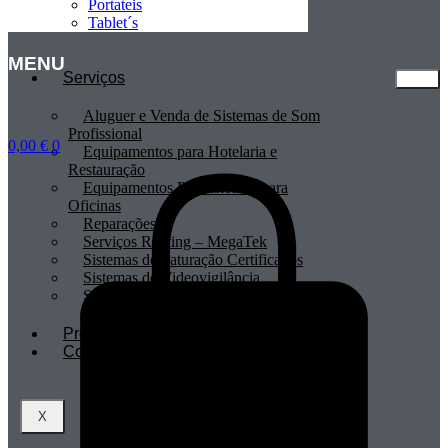
Portateis
Tablet´s
MENU
Serviços
Aluguer e Venda de Sistemas de Som
Profissional
0,00
€
0
Equipamentos para Hotelaria e
Restauração
Equipamentos Profissionais para
Oficinas
Reparações
Serviços Renting – MegaTek
Sistemas de Faturação Certificados
Sistemas de Videovigilância
Sistemas POS
Profissionais
Contactos
X