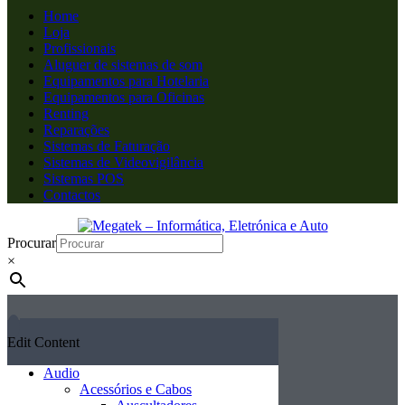
Home
Loja
Profissionais
Aluguer de sistemas de som
Equipamentos para Hotelaria
Equipamentos para Oficinas
Renting
Reparações
Sistemas de Faturação
Sistemas de Videovigilância
Sistemas POS
Contactos
Procurar
×
Edit Content
Audio
Acessórios e Cabos