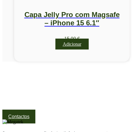
Capa Jelly Pro com Magsafe
– iPhone 15 6.1″
15,00
€
Adicionar
Visite a nossa Loja
Na MegaTek encontras tecnologia, ferramentas e soluções
profissionais ao melhor preço.
Ponte de Lima | Atendimento técnico especializado
Contactos