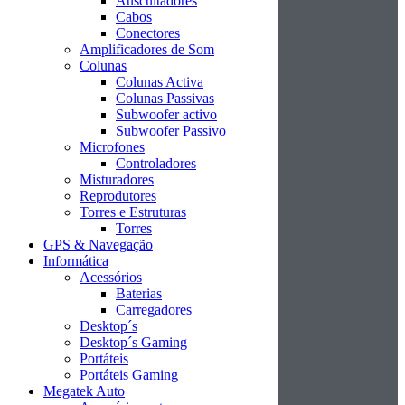
Auscultadores
Cabos
Conectores
Amplificadores de Som
Colunas
Colunas Activa
Colunas Passivas
Subwoofer activo
Subwoofer Passivo
Microfones
Controladores
Misturadores
Reprodutores
Torres e Estruturas
Torres
GPS & Navegação
Informática
Acessórios
Baterias
Carregadores
Desktop´s
Desktop´s Gaming
Portáteis
Portáteis Gaming
Megatek Auto