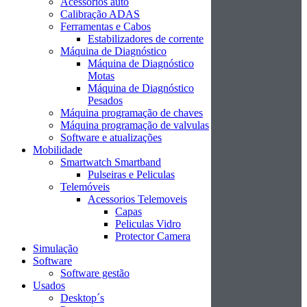
Acessórios auto
Calibração ADAS
Ferramentas e Cabos
Estabilizadores de corrente
Máquina de Diagnóstico
Máquina de Diagnóstico
Motas
Máquina de Diagnóstico
Pesados
Máquina programação de chaves
Máquina programação de valvulas
Software e atualizações
Mobilidade
Smartwatch Smartband
Pulseiras e Peliculas
Telemóveis
Acessorios Telemoveis
Capas
Peliculas Vidro
Protector Camera
Simulação
Software
Software gestão
Usados
Desktop´s