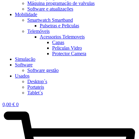
Máquina programação de valvulas
Software e atualizações
Mobilidade
Smartwatch Smartband
Pulseiras e Peliculas
Telemóveis
Acessorios Telemoveis
Capas
Peliculas Vidro
Protector Camera
Simulação
Software
Software gestão
Usados
Desktop´s
Portateis
Tablet´s
0,00
€
0