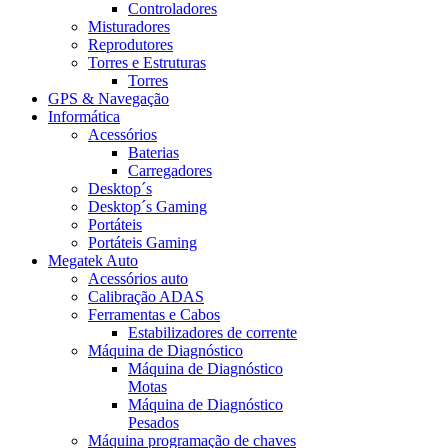
Controladores
Misturadores
Reprodutores
Torres e Estruturas
Torres
GPS & Navegação
Informática
Acessórios
Baterias
Carregadores
Desktop´s
Desktop´s Gaming
Portáteis
Portáteis Gaming
Megatek Auto
Acessórios auto
Calibração ADAS
Ferramentas e Cabos
Estabilizadores de corrente
Máquina de Diagnóstico
Máquina de Diagnóstico
Motas
Máquina de Diagnóstico
Pesados
Máquina programação de chaves