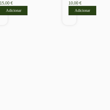
15,00
€
10,00
€
MAGSAFE
X6B
–
Adicionar
Adicionar
IPHONE
15
PRO
6.1″