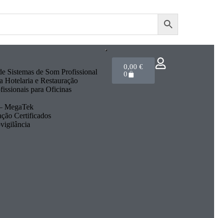
0,00
€
e Sistemas de Som Profissional
0
 Hotelaria e Restauração
issionais para Oficinas
 – MegaTek
ação Certificados
vigilância