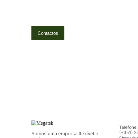
Na MegaTek encontras tecnologia, ferramenta
Ponte de Lima | Atendimento técnico especia
Contactos
Telefone:
(+351) 2
Somos uma empresa flexível e
Chamada p