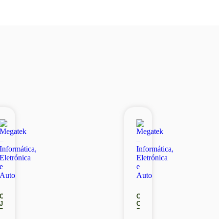
CAPA
CAPA
JELLY
COOL
PRO
PARA
COM
HONOR