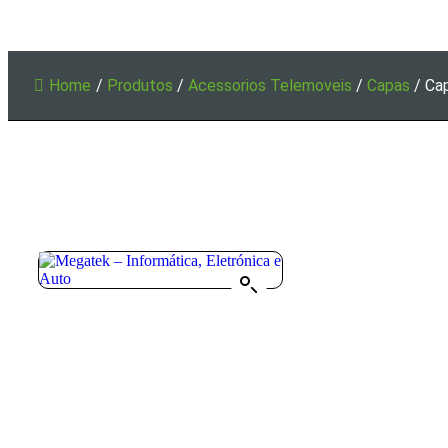
Home
/
Produtos
/
Acessorios Telemoveis
/
Capas
/
Cap