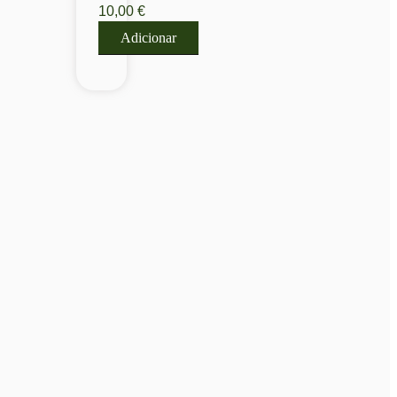
10,00
€
400
LITE
Adicionar