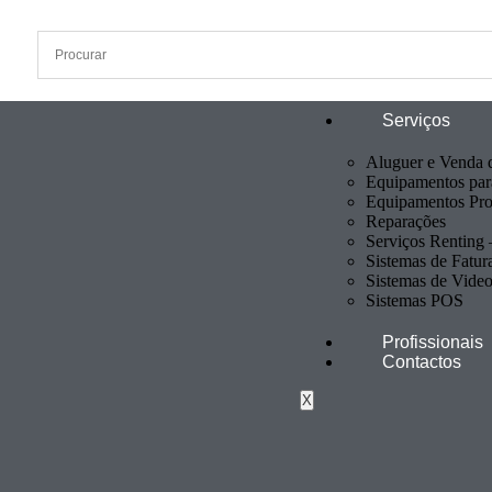
Serviços
Aluguer e Venda d
Equipamentos para
Equipamentos Prof
Reparações
Serviços Renting
Sistemas de Fatur
Sistemas de Video
Sistemas POS
Profissionais
Contactos
X