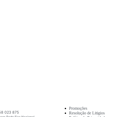
s e soluções profissionais ao melhor preço.
lizado
Promoções
58 023 875
Resolução de Litigios
ara Rede Fixa Nacional