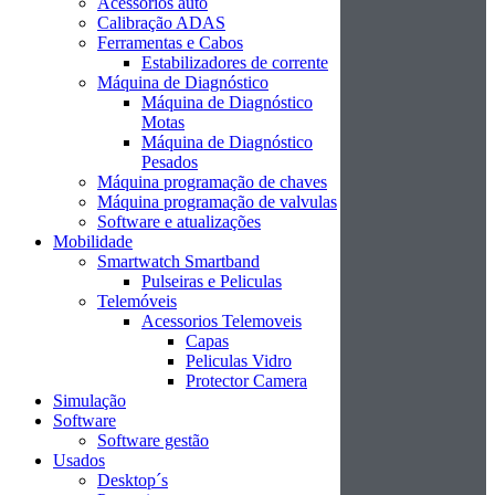
Acessórios auto
Calibração ADAS
Ferramentas e Cabos
Estabilizadores de corrente
Máquina de Diagnóstico
Máquina de Diagnóstico
Motas
Máquina de Diagnóstico
Pesados
Máquina programação de chaves
Máquina programação de valvulas
Software e atualizações
Mobilidade
Smartwatch Smartband
Pulseiras e Peliculas
Telemóveis
Acessorios Telemoveis
Capas
Peliculas Vidro
Protector Camera
Simulação
Software
Software gestão
Usados
Desktop´s