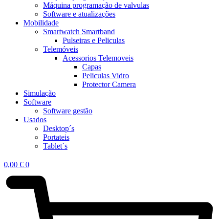
Máquina programação de valvulas
Software e atualizações
Mobilidade
Smartwatch Smartband
Pulseiras e Peliculas
Telemóveis
Acessorios Telemoveis
Capas
Peliculas Vidro
Protector Camera
Simulação
Software
Software gestão
Usados
Desktop´s
Portateis
Tablet´s
0,00
€
0