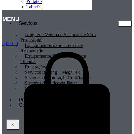
Portateis
Tablet´s
MENU
Serviços
Aluguer e Venda de Sistemas de Som
Profissional
0,00
€
0
Equipamentos para Hotelaria e
Restauração
Equipamentos Profissionais para
Oficinas
Reparações
Serviços Renting – MegaTek
Sistemas de Faturação Certificados
Sistemas de Videovigilância
Sistemas POS
Profissionais
Contactos
X