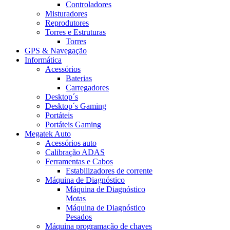
Controladores
Misturadores
Reprodutores
Torres e Estruturas
Torres
GPS & Navegação
Informática
Acessórios
Baterias
Carregadores
Desktop´s
Desktop´s Gaming
Portáteis
Portáteis Gaming
Megatek Auto
Acessórios auto
Calibração ADAS
Ferramentas e Cabos
Estabilizadores de corrente
Máquina de Diagnóstico
Máquina de Diagnóstico
Motas
Máquina de Diagnóstico
Pesados
Máquina programação de chaves