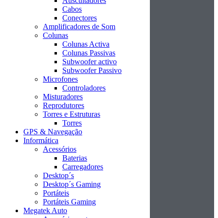
Auscultadores
Cabos
Conectores
Amplificadores de Som
Colunas
Colunas Activa
Colunas Passivas
Subwoofer activo
Subwoofer Passivo
Microfones
Controladores
Misturadores
Reprodutores
Torres e Estruturas
Torres
GPS & Navegação
Informática
Acessórios
Baterias
Carregadores
Desktop´s
Desktop´s Gaming
Portáteis
Portáteis Gaming
Megatek Auto