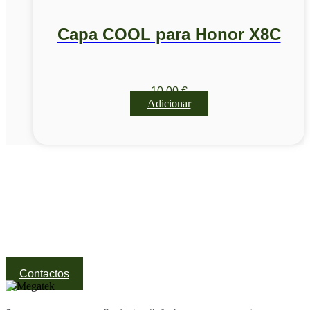
Capa COOL para Honor X8C
10,00
€
Adicionar
Visite a nossa Loja
Na MegaTek encontras tecnologia, ferramentas e soluções
profissionais ao melhor preço.
Ponte de Lima | Atendimento técnico especializado
Contactos