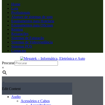
Home
Loja
Profissionais
Aluguer de sistemas de som
Equipamentos para Hotelaria
Equipamentos para Oficinas
Renting
Reparações
Sistemas de Faturação
Sistemas de Videovigilância
Sistemas POS
Contactos
Procurar
×
Edit Content
Audio
Acessórios e Cabos