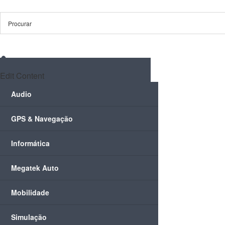
Skip
to
content
Edit Content
Audio
GPS & Navegação
Informática
Megatek Auto
Mobilidade
Simulação