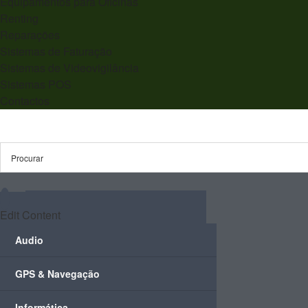
Equipamentos para Oficinas
Renting
Reparações
Sistemas de Faturação
Sistemas de Videovigilância
Sistemas POS
Contactos
Edit Content
Audio
GPS & Navegação
Informática