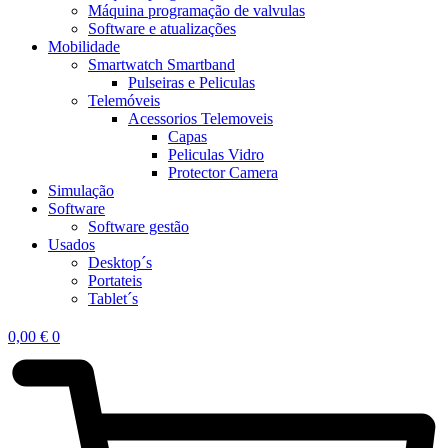
Máquina programação de valvulas
Software e atualizações
Mobilidade
Smartwatch Smartband
Pulseiras e Peliculas
Telemóveis
Acessorios Telemoveis
Capas
Peliculas Vidro
Protector Camera
Simulação
Software
Software gestão
Usados
Desktop´s
Portateis
Tablet´s
0,00
€
0