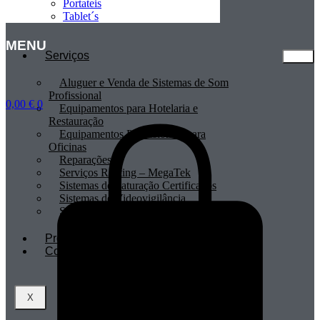
Portateis
Tablet´s
MENU
Serviços
Aluguer e Venda de Sistemas de Som
Profissional
0,00
€
0
Equipamentos para Hotelaria e
Restauração
Equipamentos Profissionais para
Oficinas
Reparações
Serviços Renting – MegaTek
Sistemas de Faturação Certificados
Sistemas de Videovigilância
Sistemas POS
Profissionais
Contactos
X