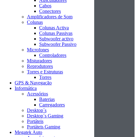
Auscultadores
Cabos
Conectores
Amplificadores de Som
Colunas
Colunas Activa
Colunas Passivas
Subwoofer activo
Subwoofer Passivo
Microfones
Controladores
Misturadores
Reprodutores
Torres e Estruturas
Torres
GPS & Navegação
Informática
Acessórios
Baterias
Carregadores
Desktop´s
Desktop´s Gaming
Portáteis
Portáteis Gaming
Megatek Auto