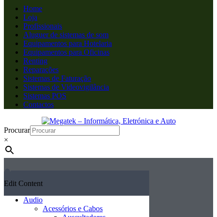
Home
Loja
Profissionais
Aluguer de sistemas de som
Equipamentos para Hotelaria
Equipamentos para Oficinas
Renting
Reparações
Sistemas de Faturação
Sistemas de Videovigilância
Sistemas POS
Contactos
Procurar
×
Edit Content
Audio
Acessórios e Cabos