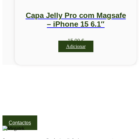
Capa Jelly Pro com Magsafe
– iPhone 15 6.1″
15,00
€
Adicionar
Visite a nossa Loja
Na MegaTek encontras tecnologia, ferramentas e soluções
profissionais ao melhor preço.
Ponte de Lima | Atendimento técnico especializado
Contactos