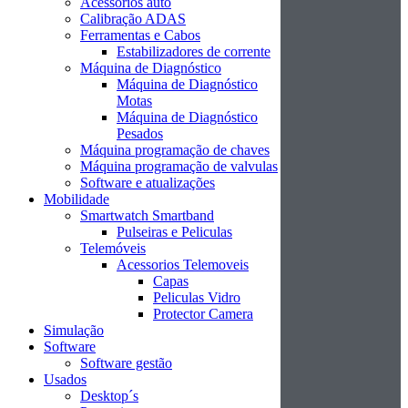
Acessórios auto
Calibração ADAS
Ferramentas e Cabos
Estabilizadores de corrente
Máquina de Diagnóstico
Máquina de Diagnóstico
Motas
Máquina de Diagnóstico
Pesados
Máquina programação de chaves
Máquina programação de valvulas
Software e atualizações
Mobilidade
Smartwatch Smartband
Pulseiras e Peliculas
Telemóveis
Acessorios Telemoveis
Capas
Peliculas Vidro
Protector Camera
Simulação
Software
Software gestão
Usados
Desktop´s