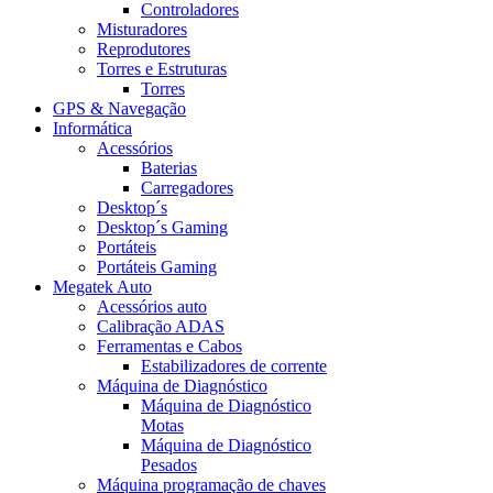
Controladores
Misturadores
Reprodutores
Torres e Estruturas
Torres
GPS & Navegação
Informática
Acessórios
Baterias
Carregadores
Desktop´s
Desktop´s Gaming
Portáteis
Portáteis Gaming
Megatek Auto
Acessórios auto
Calibração ADAS
Ferramentas e Cabos
Estabilizadores de corrente
Máquina de Diagnóstico
Máquina de Diagnóstico
Motas
Máquina de Diagnóstico
Pesados
Máquina programação de chaves