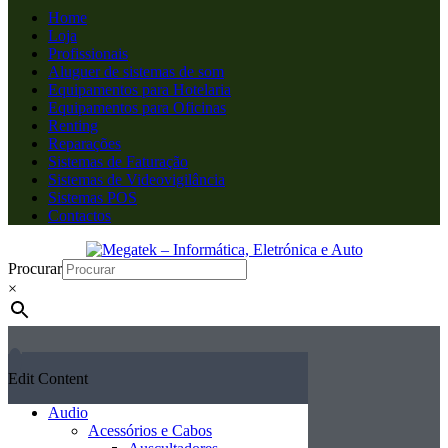
Home
Loja
Profissionais
Aluguer de sistemas de som
Equipamentos para Hotelaria
Equipamentos para Oficinas
Renting
Reparações
Sistemas de Faturação
Sistemas de Videovigilância
Sistemas POS
Contactos
Procurar
×
Edit Content
Audio
Acessórios e Cabos