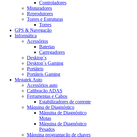
Controladores
Misturadores
Reprodutores
Torres e Estruturas
Torres
GPS & Navegação
Informática
Acessórios
Baterias
Carregadores
Desktop´s
Desktop´s Gaming
Portáteis
Portáteis Gaming
Megatek Auto
Acessórios auto
Calibração ADAS
Ferramentas e Cabos
Estabilizadores de corrente
Máquina de Diagnóstico
Máquina de Diagnóstico
Motas
Máquina de Diagnóstico
Pesados
Máquina programação de chaves