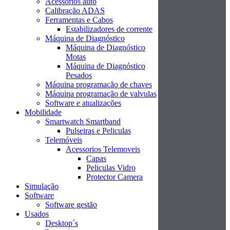
Acessórios auto
Calibração ADAS
Ferramentas e Cabos
Estabilizadores de corrente
Máquina de Diagnóstico
Máquina de Diagnóstico
Motas
Máquina de Diagnóstico
Pesados
Máquina programação de chaves
Máquina programação de valvulas
Software e atualizações
Mobilidade
Smartwatch Smartband
Pulseiras e Peliculas
Telemóveis
Acessorios Telemoveis
Capas
Peliculas Vidro
Protector Camera
Simulação
Software
Software gestão
Usados
Desktop´s