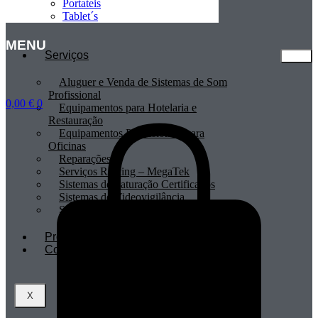
Portateis
Tablet´s
MENU
Serviços
Aluguer e Venda de Sistemas de Som
Profissional
0,00
€
0
Equipamentos para Hotelaria e
Restauração
Equipamentos Profissionais para
Oficinas
Reparações
Serviços Renting – MegaTek
Sistemas de Faturação Certificados
Sistemas de Videovigilância
Sistemas POS
Profissionais
Contactos
X