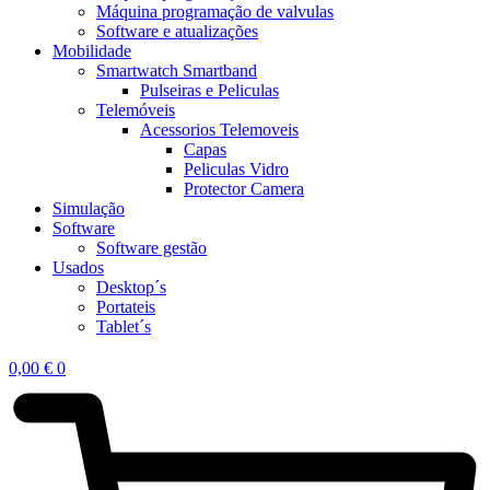
Máquina programação de valvulas
Software e atualizações
Mobilidade
Smartwatch Smartband
Pulseiras e Peliculas
Telemóveis
Acessorios Telemoveis
Capas
Peliculas Vidro
Protector Camera
Simulação
Software
Software gestão
Usados
Desktop´s
Portateis
Tablet´s
0,00
€
0