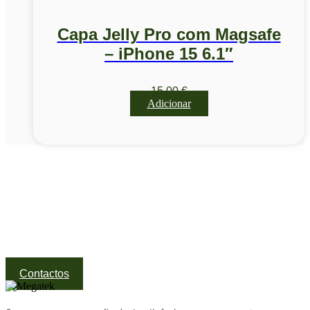
Capa Jelly Pro com Magsafe
– iPhone 15 6.1″
15,00
€
Adicionar
Visite a nossa Loja
Na MegaTek encontras tecnologia, ferramentas e soluções
profissionais ao melhor preço.
Ponte de Lima | Atendimento técnico especializado
Contactos