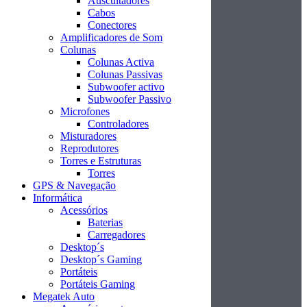
Auscultadores
Cabos
Conectores
Amplificadores de Som
Colunas
Colunas Activa
Colunas Passivas
Subwoofer activo
Subwoofer Passivo
Microfones
Controladores
Misturadores
Reprodutores
Torres e Estruturas
Torres
GPS & Navegação
Informática
Acessórios
Baterias
Carregadores
Desktop´s
Desktop´s Gaming
Portáteis
Portáteis Gaming
Megatek Auto