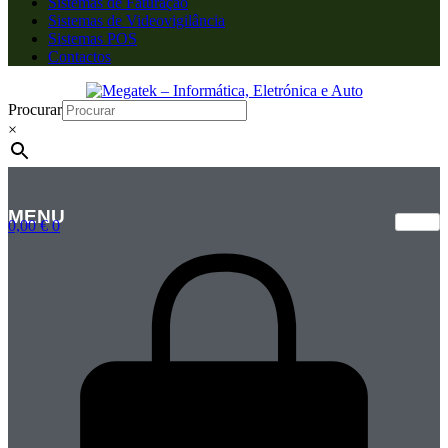
Sistemas de Faturação
Sistemas de Videovigilância
Sistemas POS
Contactos
Procurar
×
MENU
0,00
€
0