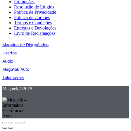
Promoções
Resolução de Litigios
Política de Privacidade
Politica de Cookies
Termos e Condições
Entregas e Devoluções
Livro de Reclamações
Máquina de Diagnóstico
Usados
Audio
Megatek Auto
Telemóveis
Megatek@2025