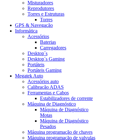
Misturadores
Reprodutores
Torres e Estruturas
Torres
GPS & Navegação
Informática
Acessórios
Baterias
Carregadores
Desktop´s
Desktop´s Gaming
Portáteis
Portáteis Gaming
Megatek Auto
Acessórios auto
Calibração ADAS
Ferramentas e Cabos
Estabilizadores de corrente
Máquina de Diagnóstico
Máquina de Diagnóstico
Motas
Máquina de Diagnóstico
Pesados
Máquina programação de chaves
Máquina programação de valvulas