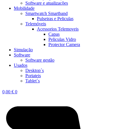
Software e atualizações
Mobilidade
Smartwatch Smartband
Pulseiras e Peliculas
Telemóveis
Acessorios Telemoveis
Capas
Peliculas Vidro
Protector Camera
Simulação
Software
Software gestão
Usados
Desktop´s
Portateis
Tablet´s
0,00
€
0