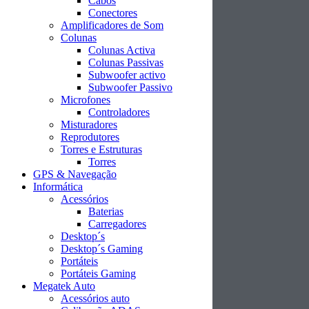
Cabos
Conectores
Amplificadores de Som
Colunas
Colunas Activa
Colunas Passivas
Subwoofer activo
Subwoofer Passivo
Microfones
Controladores
Misturadores
Reprodutores
Torres e Estruturas
Torres
GPS & Navegação
Informática
Acessórios
Baterias
Carregadores
Desktop´s
Desktop´s Gaming
Portáteis
Portáteis Gaming
Megatek Auto
Acessórios auto