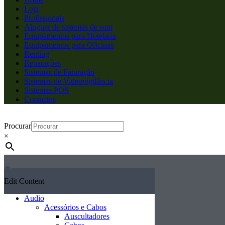
Loja
Profissionais
Aluguer de sistemas de som
Equipamentos para Hotelaria
Equipamentos para Oficinas
Renting
Reparações
Sistemas de Faturação
Sistemas de Videovigilância
Sistemas POS
Contactos
Procurar
×
Edit Content
Audio
Acessórios e Cabos
Auscultadores