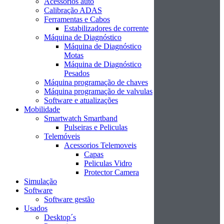
Acessórios auto
Calibração ADAS
Ferramentas e Cabos
Estabilizadores de corrente
Máquina de Diagnóstico
Máquina de Diagnóstico
Motas
Máquina de Diagnóstico
Pesados
Máquina programação de chaves
Máquina programação de valvulas
Software e atualizações
Mobilidade
Smartwatch Smartband
Pulseiras e Peliculas
Telemóveis
Acessorios Telemoveis
Capas
Peliculas Vidro
Protector Camera
Simulação
Software
Software gestão
Usados
Desktop´s