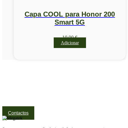
Capa COOL para Honor 200
Smart 5G
10,00
€
Adicionar
Visite a nossa Loja
Na MegaTek encontras tecnologia, ferramentas e soluções
profissionais ao melhor preço.
Ponte de Lima | Atendimento técnico especializado
Contactos