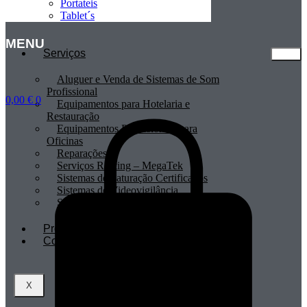
Portateis
Tablet´s
MENU
Serviços
Aluguer e Venda de Sistemas de Som
Profissional
0,00
€
0
Equipamentos para Hotelaria e
Restauração
Equipamentos Profissionais para
Oficinas
Reparações
Serviços Renting – MegaTek
Sistemas de Faturação Certificados
Sistemas de Videovigilância
Sistemas POS
Profissionais
Contactos
X