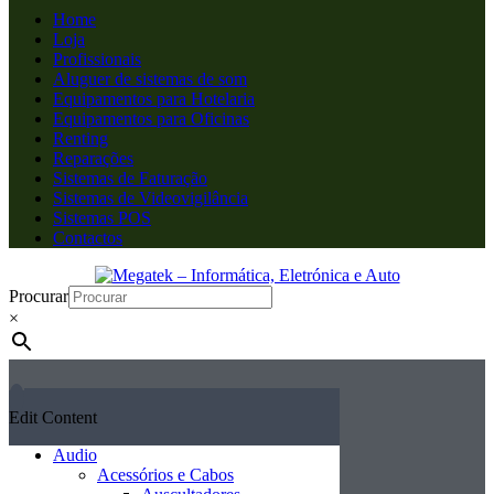
Home
Loja
Profissionais
Aluguer de sistemas de som
Equipamentos para Hotelaria
Equipamentos para Oficinas
Renting
Reparações
Sistemas de Faturação
Sistemas de Videovigilância
Sistemas POS
Contactos
Procurar
×
Edit Content
Audio
Acessórios e Cabos