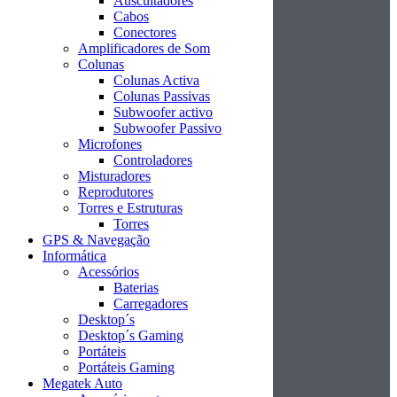
Auscultadores
Cabos
Conectores
Amplificadores de Som
Colunas
Colunas Activa
Colunas Passivas
Subwoofer activo
Subwoofer Passivo
Microfones
Controladores
Misturadores
Reprodutores
Torres e Estruturas
Torres
GPS & Navegação
Informática
Acessórios
Baterias
Carregadores
Desktop´s
Desktop´s Gaming
Portáteis
Portáteis Gaming
Megatek Auto