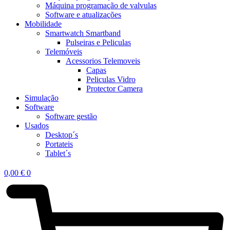
Máquina programação de valvulas
Software e atualizações
Mobilidade
Smartwatch Smartband
Pulseiras e Peliculas
Telemóveis
Acessorios Telemoveis
Capas
Peliculas Vidro
Protector Camera
Simulação
Software
Software gestão
Usados
Desktop´s
Portateis
Tablet´s
0,00
€
0