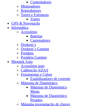
Controladores
Misturadores
Reprodutores
Torres e Estruturas
Torres
GPS & Navegação
Informática
Acessórios
Baterias
Carregadores
Desktop´s
Desktop´s Gaming
Portáteis
Portáteis Gaming
Megatek Auto
Acessórios auto
Calibração ADAS
Ferramentas e Cabos
Estabilizadores de corrente
Máquina de Diagnóstico
Máquina de Diagnóstico
Motas
Máquina de Diagnóstico
Pesados
Máquina programação de chaves