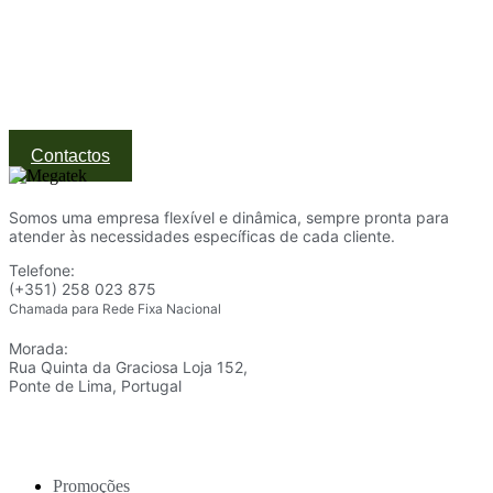
Visite a nossa Loja
Na MegaTek encontras tecnologia, ferramentas e soluções
profissionais ao melhor preço.
Ponte de Lima | Atendimento técnico especializado
Contactos
Somos uma empresa flexível e dinâmica, sempre pronta para
atender às necessidades específicas de cada cliente.
Telefone:
(+351) 258 023 875
Chamada para Rede Fixa Nacional
Morada:
Rua Quinta da Graciosa Loja 152,
Ponte de Lima, Portugal
Promoções