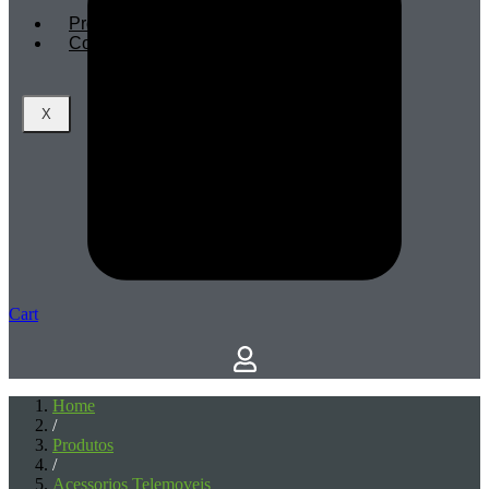
Profissionais
Contactos
X
Cart
Home
/
Produtos
/
Acessorios Telemoveis