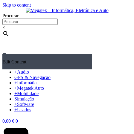
Skip to content
Procurar
×
Edit Content
+
Audio
GPS & Navegação
+
Informática
+
Megatek Auto
+
Mobilidade
Simulação
+
Software
+
Usados
0,00
€
0