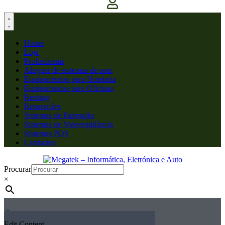
Home
Loja
Profissionais
Aluguer de sistemas de som
Equipamentos para Hotelaria
Equipamentos para Oficinas
Renting
Reparações
Sistemas de Faturação
Sistemas de Videovigilância
Sistemas POS
Contactos
Procurar
×
Edit Content