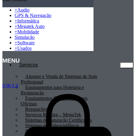
+
Audio
GPS & Navegação
+
Informática
+
Megatek Auto
+
Mobilidade
Simulação
+
Software
+
Usados
MENU
Serviços
Aluguer e Venda de Sistemas de Som
Profissional
0,00
€
0
Equipamentos para Hotelaria e
Restauração
Equipamentos Profissionais para
Oficinas
Reparações
Serviços Renting – MegaTek
Sistemas de Faturação Certificados
Sistemas de Videovigilância
Sistemas POS