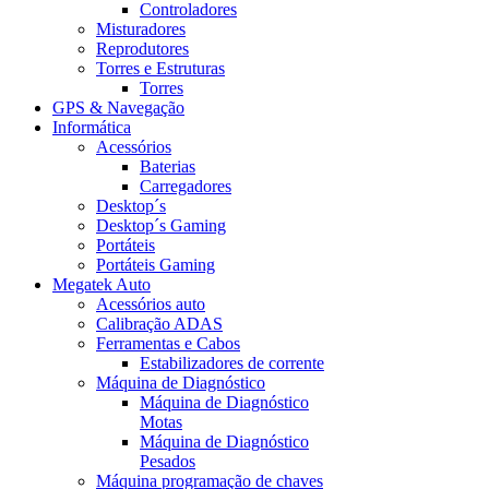
Controladores
Misturadores
Reprodutores
Torres e Estruturas
Torres
GPS & Navegação
Informática
Acessórios
Baterias
Carregadores
Desktop´s
Desktop´s Gaming
Portáteis
Portáteis Gaming
Megatek Auto
Acessórios auto
Calibração ADAS
Ferramentas e Cabos
Estabilizadores de corrente
Máquina de Diagnóstico
Máquina de Diagnóstico
Motas
Máquina de Diagnóstico
Pesados
Máquina programação de chaves