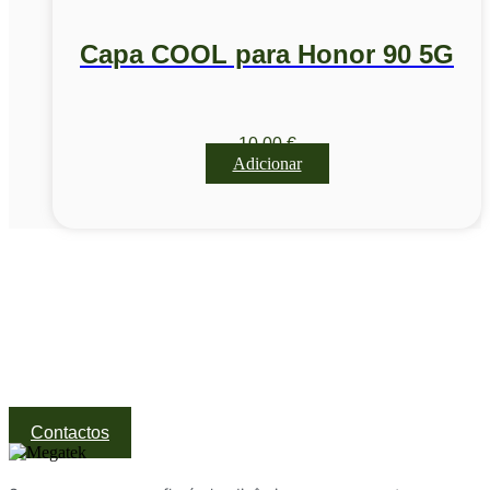
Capa COOL para Honor 90 5G
10,00
€
Adicionar
Visite a nossa Loja
Na MegaTek encontras tecnologia, ferramentas e soluções
profissionais ao melhor preço.
Ponte de Lima | Atendimento técnico especializado
Contactos