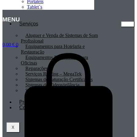
Portateis
Tablet´s
MENU
Serviços
Aluguer e Venda de Sistemas de Som
Profissional
0,00
€
0
Equipamentos para Hotelaria e
Restauração
Equipamentos Profissionais para
Oficinas
Reparações
Serviços Renting – MegaTek
Sistemas de Faturação Certificados
Sistemas de Videovigilância
Sistemas POS
Profissionais
Contactos
X