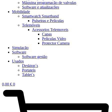
Máquina programação de valvulas
Software e atualizações
Mobilidade
Smartwatch Smartband
Pulseiras e Peliculas
Telemóveis
Acessorios Telemoveis
Capas
Peliculas Vidro
Protector Camera
Simulação
Software
Software gestão
Usados
Desktop´s
Portateis
Tablet´s
0,00
€
0