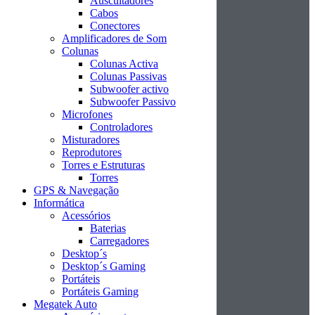
Auscultadores
Cabos
Conectores
Amplificadores de Som
Colunas
Colunas Activa
Colunas Passivas
Subwoofer activo
Subwoofer Passivo
Microfones
Controladores
Misturadores
Reprodutores
Torres e Estruturas
Torres
GPS & Navegação
Informática
Acessórios
Baterias
Carregadores
Desktop´s
Desktop´s Gaming
Portáteis
Portáteis Gaming
Megatek Auto