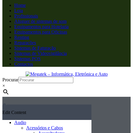
Home
Loja
Profissionais
Aluguer de sistemas de som
Equipamentos para Hotelaria
Equipamentos para Oficinas
Renting
Reparações
Sistemas de Faturação
Sistemas de Videovigilância
Sistemas POS
Contactos
Procurar
×
Edit Content
Audio
Acessórios e Cabos