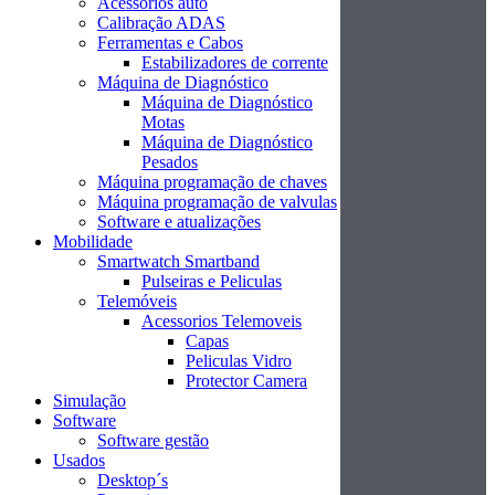
Acessórios auto
Calibração ADAS
Ferramentas e Cabos
Estabilizadores de corrente
Máquina de Diagnóstico
Máquina de Diagnóstico
Motas
Máquina de Diagnóstico
Pesados
Máquina programação de chaves
Máquina programação de valvulas
Software e atualizações
Mobilidade
Smartwatch Smartband
Pulseiras e Peliculas
Telemóveis
Acessorios Telemoveis
Capas
Peliculas Vidro
Protector Camera
Simulação
Software
Software gestão
Usados
Desktop´s