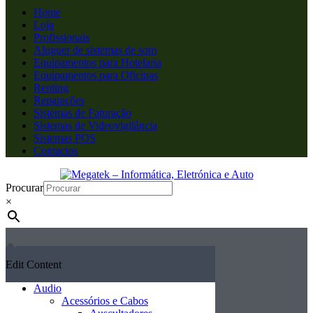
Home
Loja
Profissionais
Aluguer de sistemas de som
Equipamentos para Hotelaria
Equipamentos para Oficinas
Renting
Reparações
Sistemas de Faturação
Sistemas de Videovigilância
Sistemas POS
Contactos
Procurar
×
Edit Content
Audio
Acessórios e Cabos