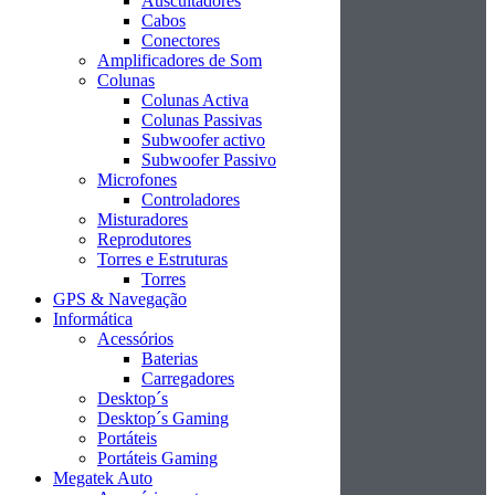
Auscultadores
Cabos
Conectores
Amplificadores de Som
Colunas
Colunas Activa
Colunas Passivas
Subwoofer activo
Subwoofer Passivo
Microfones
Controladores
Misturadores
Reprodutores
Torres e Estruturas
Torres
GPS & Navegação
Informática
Acessórios
Baterias
Carregadores
Desktop´s
Desktop´s Gaming
Portáteis
Portáteis Gaming
Megatek Auto