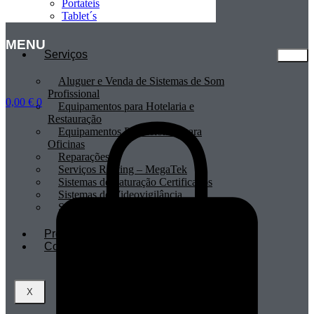
Portateis
Tablet´s
MENU
Serviços
Aluguer e Venda de Sistemas de Som
Profissional
0,00
€
0
Equipamentos para Hotelaria e
Restauração
Equipamentos Profissionais para
Oficinas
Reparações
Serviços Renting – MegaTek
Sistemas de Faturação Certificados
Sistemas de Videovigilância
Sistemas POS
Profissionais
Contactos
X