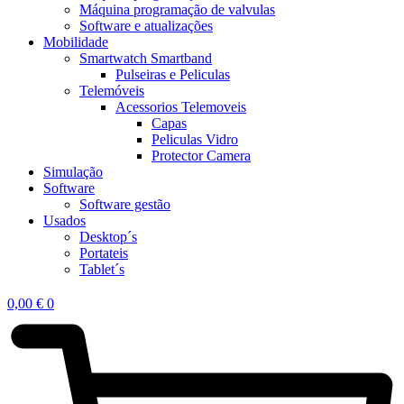
Máquina programação de valvulas
Software e atualizações
Mobilidade
Smartwatch Smartband
Pulseiras e Peliculas
Telemóveis
Acessorios Telemoveis
Capas
Peliculas Vidro
Protector Camera
Simulação
Software
Software gestão
Usados
Desktop´s
Portateis
Tablet´s
0,00
€
0