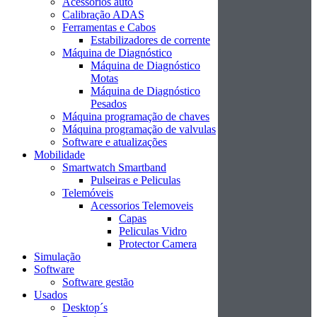
Acessórios auto
Calibração ADAS
Ferramentas e Cabos
Estabilizadores de corrente
Máquina de Diagnóstico
Máquina de Diagnóstico
Motas
Máquina de Diagnóstico
Pesados
Máquina programação de chaves
Máquina programação de valvulas
Software e atualizações
Mobilidade
Smartwatch Smartband
Pulseiras e Peliculas
Telemóveis
Acessorios Telemoveis
Capas
Peliculas Vidro
Protector Camera
Simulação
Software
Software gestão
Usados
Desktop´s