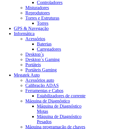
Controladores
Misturadores
Reprodutores
Torres e Estruturas
Torres
GPS & Navegação
Informática
Acessórios
Baterias
Carregadores
Desktop´s
Desktop´s Gaming
Portáteis
Portáteis Gaming
Megatek Auto
Acessórios auto
Calibração ADAS
Ferramentas e Cabos
Estabilizadores de corrente
Máquina de Diagnóstico
Máquina de Diagnóstico
Motas
Máquina de Diagnóstico
Pesados
Máquina programação de chaves