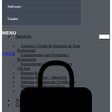
Software
Usados
MENU
Serviços
Aluguer e Venda de Sistemas de Som
Profissional
0,00
€
0
Equipamentos para Hotelaria e
Restauração
Equipamentos Profissionais para
Oficinas
Reparações
Serviços Renting – MegaTek
Sistemas de Faturação Certificados
Sistemas de Videovigilância
Sistemas POS
Profissionais
Contactos