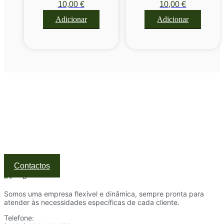
10,00
€
10,00
€
LENTE)
Adicionar
Adicionar
Visite a nossa Loja
Na MegaTek encontras tecnologia, ferramentas e soluções
profissionais ao melhor preço.
Ponte de Lima | Atendimento técnico especializado
Contactos
Somos uma empresa flexível e dinâmica, sempre pronta para
atender às necessidades específicas de cada cliente.
Telefone: