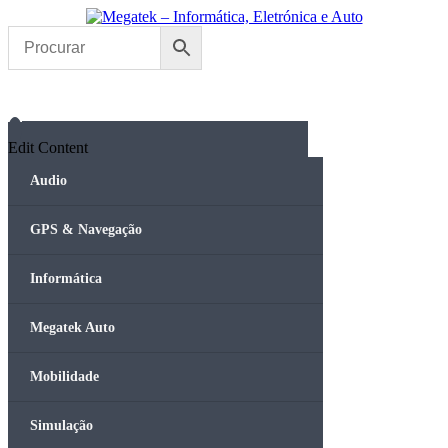
Skip
to
content
Edit Content
Audio
GPS & Navegação
Informática
Megatek Auto
Mobilidade
Simulação